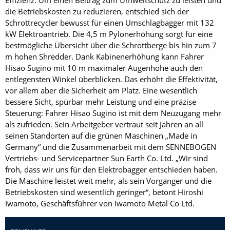
Effizienz. Um einen Beitrag zum Umweltschutz zu leisten und
die Betriebskosten zu reduzieren, entschied sich der
Schrottrecycler bewusst für einen Umschlagbagger mit 132
kW Elektroantrieb. Die 4,5 m Pylonerhöhung sorgt für eine
bestmögliche Übersicht über die Schrottberge bis hin zum 7
m hohen Shredder. Dank Kabinenerhöhung kann Fahrer
Hisao Sugino mit 10 m maximaler Augenhöhe auch den
entlegensten Winkel überblicken. Das erhöht die Effektivität,
vor allem aber die Sicherheit am Platz. Eine wesentlich
bessere Sicht, spürbar mehr Leistung und eine präzise
Steuerung: Fahrer Hisao Sugino ist mit dem Neuzugang mehr
als zufrieden. Sein Arbeitgeber vertraut seit Jahren an all
seinen Standorten auf die grünen Maschinen „Made in
Germany“ und die Zusammenarbeit mit dem SENNEBOGEN
Vertriebs- und Servicepartner Sun Earth Co. Ltd. „Wir sind
froh, dass wir uns für den Elektrobagger entschieden haben.
Die Maschine leistet weit mehr, als sein Vorgänger und die
Betriebskosten sind wesentlich geringer“, betont Hiroshi
Iwamoto, Geschäftsführer von Iwamoto Metal Co Ltd.