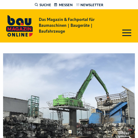
SUCHE
MESSEN
NEWSLETTER
Das Magazin & Fachportal für
Baumaschinen | Baugeräte |
Baufahrzeuge
Bilder