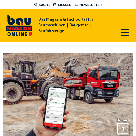
SUCHE
MESSEN
NEWSLETTER
Das Magazin & Fachportal für
Baumaschinen | Baugeräte |
Baufahrzeuge
Bilder
1