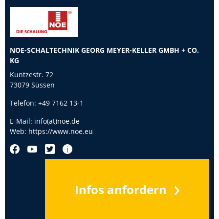
NOE-SCHALTECHNIK GEORG MEYER-KELLER GMBH + CO.
KG
Kuntzestr. 72
73079 Süssen
Telefon:
+49 7162 13-1
E-Mail:
info(at)noe.de
Web:
https://www.noe.eu
Infos anfordern