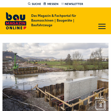
SUCHE
MESSEN
NEWSLETTER
Das Magazin & Fachportal für
Baumaschinen | Baugeräte |
Baufahrzeuge
Bilder
3