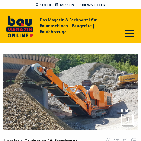
SUCHE
MESSEN
NEWSLETTER
Das Magazin & Fachportal für
Baumaschinen | Baugeräte |
Baufahrzeuge
Bilder
3
Aktuelles
Gewinnung / Aufbereitung /