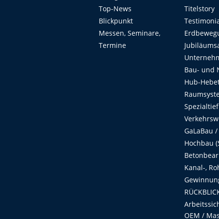
Top-News
Titelstory
Blickpunkt
Testimoni
Messen, Seminare,
Erdbeweg
Termine
Jubiläums
Unterneh
Bau- und 
Hub-Hebet
Raumsyste
Spezialtie
Verkehrsw
GaLaBau /
Hochbau (S
Betonbear
Kanal-, Ro
Gewinnung
RÜCKBLICK
Arbeitssic
OEM / Masc