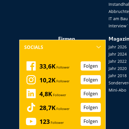
Instandha
Abbruchtec
IT am Bau
Interview´
Firmen
Magazi
Hersteller, Händler,
Jahr 2026
SOCIALS
Vermieter
Jahr 2024
Messen, Seminare,
Jahr 2022
33,6K
Folgen
Follower
Kongresse
Jahr 2020
Verbände
Jahr 2018
10,2K
Folgen
Follower
Startup
Sonderver
Mini-Abo
4,8K
Folgen
Follower
28,7K
Folgen
Follower
123
Folgen
Follower