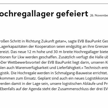
Hochregallager gefeiert
26. Novembe
ßen Schritt in Richtung Zukunft getan«, sagte EVB BauPunkt Ges
Lager­kapazitäten der Kooperation seien endgültig an ihre Grenze
gereizt. Das neue 12 m hohe und 30 m breite Hochregallager biet
ationen für Lkw werden geschaffen. Zusätzlich verfügt die Halle 
: »Der Wettbewerbsvorteil der EVB BauPunkt liegt darin, unsere
len auch Warenverfügbarkeit und Lieferfähigkeit.« Technisch ents
istik. Die Hochregale werden in Schmalgang-Bauweise errichtet.
 kommen zum Einsatz. Geplant sind auch ein neues Logistikkonze
den damit in der Lage sein, unsere logistischen Abläufe und Pro
e. Ebenfalls auf der Agenda steht der Zusammenschluss der drei