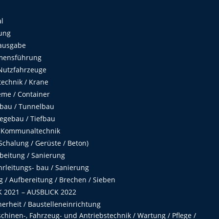
al
ung
ausgabe
mensführung
Nutzfahrzeuge
echnik / Krane
me / Container
fbau / Tunnelbau
egebau / Tiefbau
 Kommunaltechnik
chalung / Gerüste / Beton)
beitung / Sanierung
hrleitungs- bau / Sanierung
 / Aufbereitung / Brechen / Sieben
 2021 – AUSBLICK 2022
herheit / Baustelleneinrichtung
hinen-, Fahrzeug- und Antriebstechnik / Wartung / Pflege /