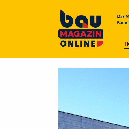
Das M
Bauma
H