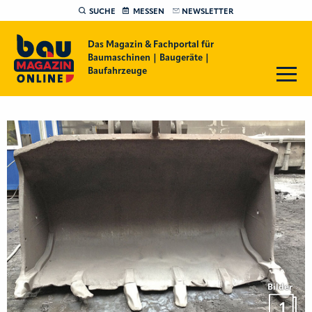
SUCHE
MESSEN
NEWSLETTER
Das Magazin & Fachportal für
Baumaschinen | Baugeräte |
Baufahrzeuge
Bilder
1