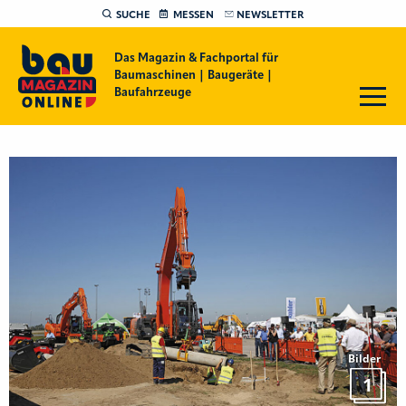
SUCHE
MESSEN
NEWSLETTER
Das Magazin & Fachportal für
Baumaschinen | Baugeräte |
Baufahrzeuge
Bilder
1