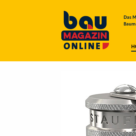
Das M
Bauma
H