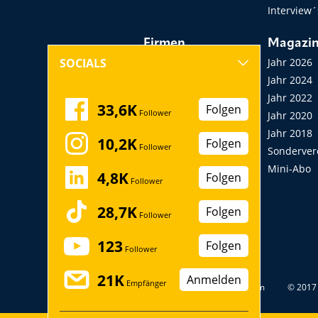
Interview´
Firmen
Magazi
Hersteller, Händler,
Jahr 2026
SOCIALS
Vermieter
Jahr 2024
Messen, Seminare,
Jahr 2022
33,6K
Folgen
Follower
Kongresse
Jahr 2020
Verbände
Jahr 2018
10,2K
Folgen
Follower
Startup
Sonderver
Mini-Abo
4,8K
Folgen
Follower
28,7K
Folgen
Follower
123
Folgen
Follower
21K
Anmelden
Empfänger
Datenschutz
Impressum
© 2017 