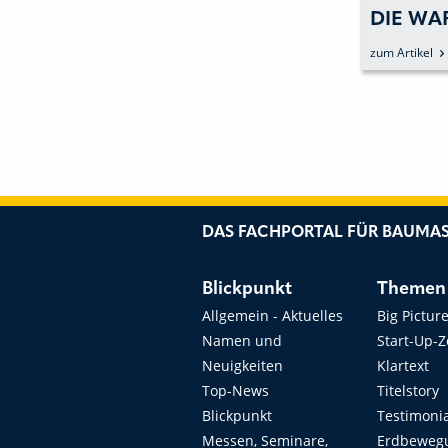
DIE WA
INSTAN
zum Artikel
HYDRAU
DAS FACHPORTAL FÜR BAUMAS
Blickpunkt
Themen
Allgemein - Aktuelles
Big Pictur
Namen und
Start-Up-
Neuigkeiten
Klartext
Top-News
Titelstory
Blickpunkt
Testimoni
Messen, Seminare,
Erdbeweg