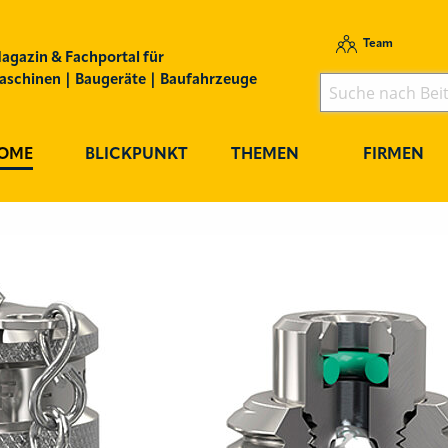
Team
agazin & Fachportal für
schinen | Baugeräte | Baufahrzeuge
OME
BLICKPUNKT
THEMEN
FIRMEN