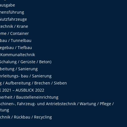
ausgabe
mensführung
Nutzfahrzeuge
echnik / Krane
me / Container
fbau / Tunnelbau
egebau / Tiefbau
 Kommunaltechnik
chalung / Gerüste / Beton)
beitung / Sanierung
hrleitungs- bau / Sanierung
 / Aufbereitung / Brechen / Sieben
 2021 – AUSBLICK 2022
herheit / Baustelleneinrichtung
hinen-, Fahrzeug- und Antriebstechnik / Wartung / Pflege /
ltung
hnik / Rückbau / Recycling