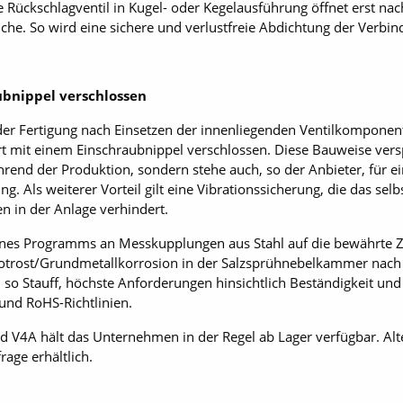
 Rückschlagventil in Kugel- oder Kegelausführung öffnet erst na
he. So wird eine sichere und verlustfreie Abdichtung der Verbind
ubnippel verschlossen
er Fertigung nach Einsetzen der innenliegenden Ventilkomponen
rt mit einem Einschraubnippel verschlossen. Diese Bauweise vers
hrend der Produktion, sondern stehe auch, so der Anbieter, für
. Als weiterer Vorteil gilt eine Vibrationssicherung, die das selb
 in der Anlage verhindert.
seines Programms an Messkupplungen aus Stahl auf die bewährte Z
otrost/Grundmetallkorrosion in der Salzsprühnebelkammer nach 
 so Stauff, höchste Anforderungen hinsichtlich Beständigkeit und L
und RoHS-Richtlinien.
 V4A hält das Unternehmen in der Regel ab Lager verfügbar. Alt
rage erhältlich.