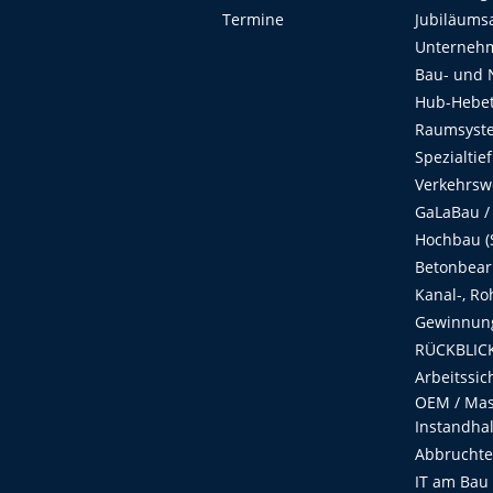
Termine
Jubiläums
Unterneh
Bau- und 
Hub-Hebet
Raumsyste
Spezialtie
Verkehrsw
GaLaBau /
Hochbau (S
Betonbear
Kanal-, Ro
Gewinnung
RÜCKBLICK
Arbeitssic
OEM / Masc
Instandha
Abbruchtec
IT am Bau