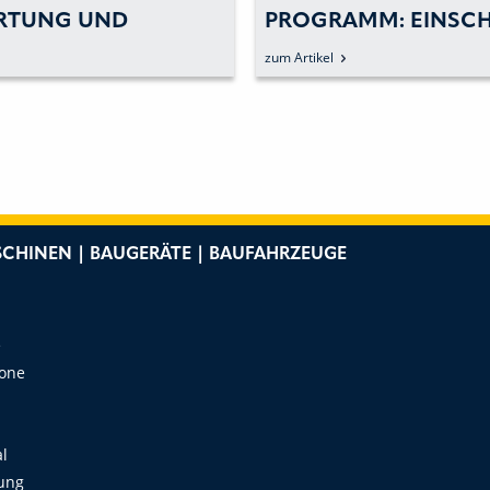
RTUNG UND
PROGRAMM: EINSC
DHALTUNG IN DER
WINKEL-
zum Artikel
LIK
DREHVERSCHRAUB
CHINEN | BAUGERÄTE | BAUFAHRZEUGE
e
Zone
al
ung