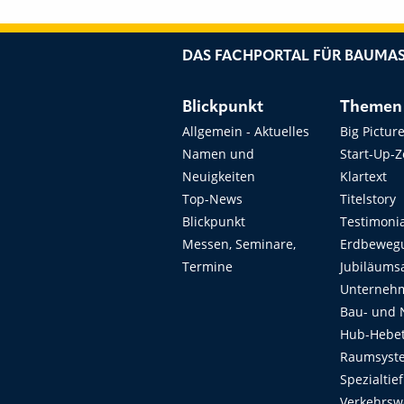
DAS FACHPORTAL FÜR BAUMAS
Blickpunkt
Themen
Allgemein - Aktuelles
Big Pictur
Namen und
Start-Up-
Neuigkeiten
Klartext
Top-News
Titelstory
Blickpunkt
Testimoni
Messen, Seminare,
Erdbeweg
Termine
Jubiläums
Unterneh
Bau- und 
Hub-Hebet
Raumsyste
Spezialtie
Verkehrsw