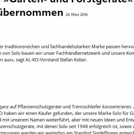
 übernommen
24. März 2014
rer traditionsreichen und fachhandelsstarken Marke passen hervo
ation von Solo bauen wir unser Fachhändlernetzwerk und unsere K
 aus«, sagt AL-KO-Vorstand Stefan Kober.
g ganz auf Pflanzenschutzgeräte und Trennschleifer konzentrieren
KO haben wir einen Käufer gefunden, der unsere Marke Solo für G
nd mit unserem Namen weiterführt, aber mit neuen Ideen und Ent
nzenschutzgeräte, mit denen Solo seit 1948 erfolgreich ist, sowie
ktgruppen werden wir weiterhin am Standort Sindelfingen entwic