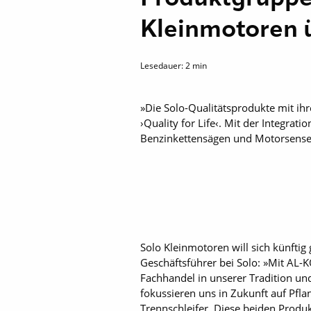
Kleinmotoren
Lesedauer:
2
min
»Die Solo-Qualitätsprodukte mit ih
›Quality for Life‹. Mit der Integr
Benzinkettensägen und Motorsensen
Solo Kleinmotoren will sich künfti
Geschäftsführer bei Solo: »Mit AL-
Fachhandel in unserer Tradition u
fokussieren uns in Zukunft auf Pfla
Trennschleifer. Diese beiden Produ