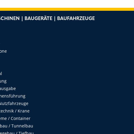
CHINEN | BAUGERÄTE | BAUFAHRZEUGE
e
Zone
al
ung
ausgabe
mensführung
Nutzfahrzeuge
echnik / Krane
me / Container
fbau / Tunnelbau
egebau / Tiefbau