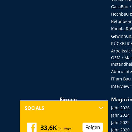
GaLaBau /
Hochbau (S
Betonbear
Kanal-, Ro
Gewinnung
RÜCKBLICK
Arbeitssic
OEM / Masc
Instandha
Abbruchtec
IT am Bau
Interview´
Firmen
Magazi
Hersteller, Händler,
Jahr 2026
SOCIALS
Vermieter
Jahr 2024
Messen, Seminare,
Jahr 2022
33,6K
Folgen
Follower
Kongresse
Jahr 2020