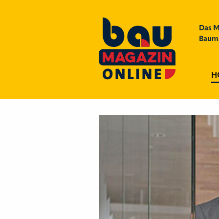
Das M
Bauma
H