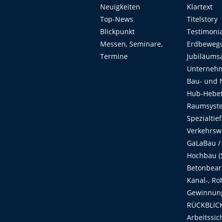
Neuigkeiten
Klartext
Top-News
Titelstory
Blickpunkt
Testimoni
Messen, Seminare,
Erdbeweg
Termine
Jubiläums
Unterneh
Bau- und 
Hub-Hebet
Raumsyste
Spezialtie
Verkehrsw
GaLaBau /
Hochbau (S
Betonbear
Kanal-, Ro
Gewinnung
RÜCKBLICK
Arbeitssic