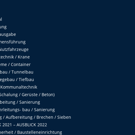
al
ung
ausgabe
mensführung
Nutzfahrzeuge
echnik / Krane
me / Container
fbau / Tunnelbau
egebau / Tiefbau
 Kommunaltechnik
chalung / Gerüste / Beton)
beitung / Sanierung
hrleitungs- bau / Sanierung
 / Aufbereitung / Brechen / Sieben
 2021 – AUSBLICK 2022
herheit / Baustelleneinrichtung