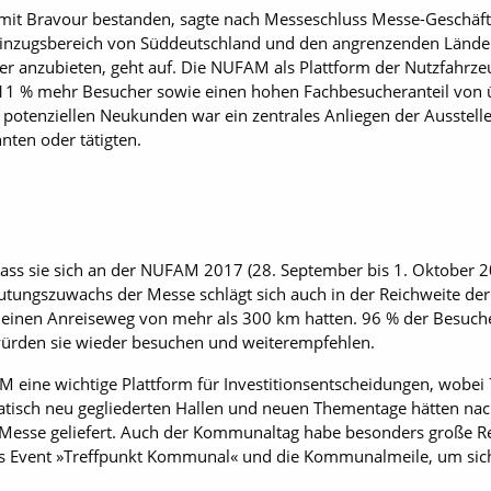
it Bravour bestanden, sagte nach Messeschluss Messe-Geschäftsf
n Einzugsbereich von Süddeutschland und den angrenzenden Lände
r anzubieten, geht auf. Die NUFAM als Plattform der Nutzfahrze
11 % mehr Besucher sowie einen hohen Fachbesucheranteil von 
potenziellen Neukunden war ein zentrales Anliegen der Ausstell
nten oder tätigten.
dass sie sich an der NUFAM 2017 (28. September bis 1. Oktober 
utungszuwachs der Messe schlägt sich auch in der Reichweite der
e einen Anreiseweg von mehr als 300 km hatten. 96 % der Besuche
ürden sie wieder besuchen und weiterempfehlen.
M eine wichtige Plattform für Investitionsentscheidungen, wobei
matisch neu gegliederten Hallen und neuen Thementage hätten na
r Messe geliefert. Auch der Kommunaltag habe besonders große R
 Event »Treffpunkt Kommunal« und die Kommunalmeile, um sich 