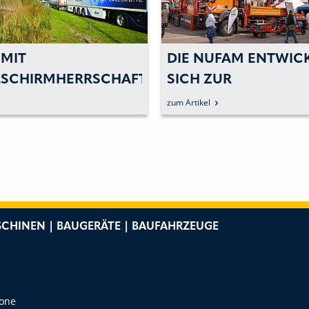
MIT
DIE NUFAM ENTWIC
LSCHIRMHERRSCHAFT
SICH ZUR
»ERFOLGSGESCHICH
zum Artikel
CHINEN | BAUGERÄTE | BAUFAHRZEUGE
e
Zone