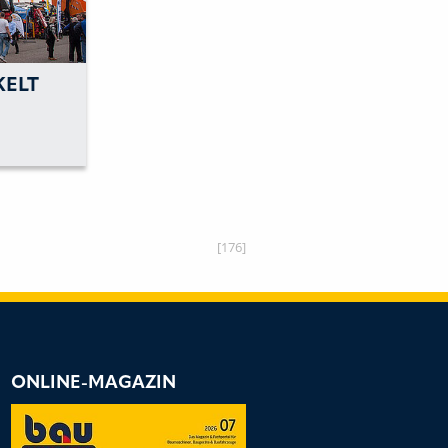
KELT
TE«
[176]
ONLINE-MAGAZIN