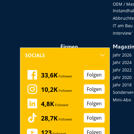
OEM / Masc
Instandha
Abbruchtec
IT am Bau
Interview´
Firmen
Magazi
Hersteller, Händler,
Jahr 2026
SOCIALS
Vermieter
Jahr 2024
Messen, Seminare,
Jahr 2022
33,6K
Folgen
Follower
Kongresse
Jahr 2020
Verbände
Jahr 2018
10,2K
Folgen
Follower
Startup
Sonderver
Mini-Abo
4,8K
Folgen
Follower
28,7K
Folgen
Follower
123
Folgen
Follower