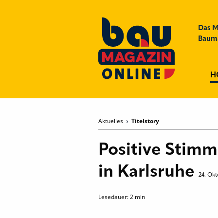
Das M
Bauma
H
Aktuelles
Titelstory
Positive Stim
in Karlsruhe
24. Okt
Lesedauer:
2
min