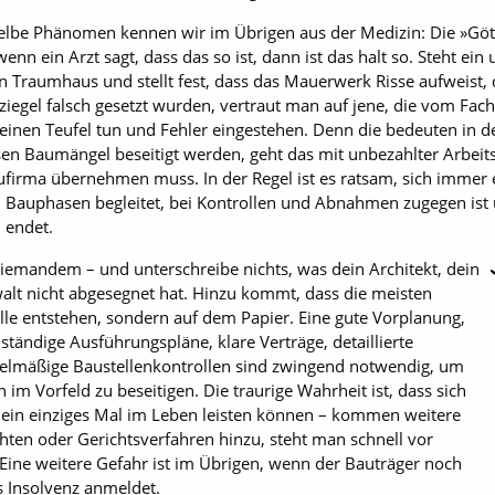
elbe Phänomen kennen wir im Übrigen aus der Medizin: Die »Göt
enn ein Arzt sagt, dass das so ist, dann ist das halt so. Steht ei
 Traumhaus und stellt fest, dass das Mauerwerk Risse aufweist, 
iegel falsch gesetzt wurden, vertraut man auf jene, die vom Fac
einen Teufel tun und Fehler eingestehen. Denn die bedeuten in 
en Baumängel beseitigt werden, geht das mit unbezahlter Arbeit
aufirma übernehmen muss. In der Regel ist es ratsam, sich imme
en Bauphasen begleitet, bei Kontrollen und Abnahmen zugegen ist
 endet.
niemandem – und unterschreibe nichts, was dein Architekt, dein
alt nicht abgesegnet hat. Hinzu kommt, dass die meisten
lle entstehen, sondern auf dem Papier. Eine gute Vorplanung,
ständige Ausführungspläne, klare Verträge, detaillierte
elmäßige Baustellenkontrollen sind zwingend notwendig, um
im Vorfeld zu beseitigen. Die traurige Wahrheit ist, dass sich
 ein einziges Mal im Leben leisten können – kommen weitere
ten oder Gerichtsverfahren hinzu, steht man schnell vor
 Eine weitere Gefahr ist im Übrigen, wenn der Bauträger noch
 Insolvenz anmeldet.