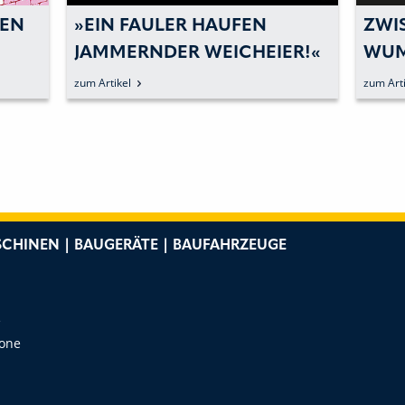
HEN
»EIN FAULER HAUFEN
ZWI
JAMMERNDER WEICHEIER!«
WUM
D V
ZAM
zum Artikel
zum Arti
CHINEN | BAUGERÄTE | BAUFAHRZEUGE
e
Zone