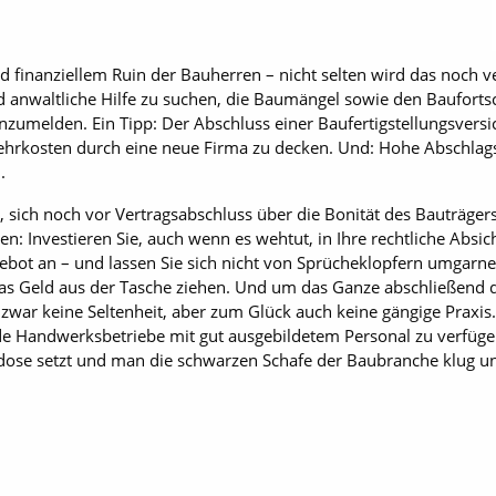
nd finanziellem Ruin der Bauherren – nicht selten wird das noch 
 anwaltliche Hilfe zu suchen, die Baumängel sowie den Bauforts
zumelden. Ein Tipp: Der Abschluss einer Baufertigstellungsversi
ehrkosten durch eine neue Firma zu decken. Und: Hohe Abschlag
.
 sich noch vor Vertragsabschluss über die Bonität des Bauträgers
ten: Investieren Sie, auch wenn es wehtut, in Ihre rechtliche Absi
ebot an – und lassen Sie sich nicht von Sprücheklopfern umgarnen
r das Geld aus der Tasche ziehen. Und um das Ganze abschließend
st zwar keine Seltenheit, aber zum Glück auch keine gängige Praxi
e Handwerksbetriebe mit gut ausgebildetem Personal zu verfüge
kdose setzt und man die schwarzen Schafe der Baubranche klug und