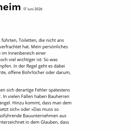
nheim
17. Juni 2026
ührten, Toiletten, die nicht ans
erfrachtet hat. Mein persönliches
se im Innenbereich einer
och viel wichtiger ist: So was
pfen. In der Regel geht es dabei
nte, offene Bohrlöcher oder darum,
n sich derartige Fehler spätestens
. In vielen Fällen haben Bauherren
Mängel. Hinzu kommt, dass man dem
setzt sich« oder »Das muss so
s ausführende Bauunternehmen aus
nterzeichnet in dem Glauben, dass