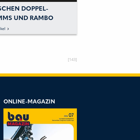
SCHEN DOPPEL-
MS UND RAMBO
BO!
kel
[143]
ONLINE-MAGAZIN