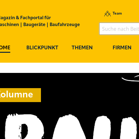
Team
agazin & Fachportal für
schinen | Baugeräte | Baufahrzeuge
OME
BLICKPUNKT
THEMEN
FIRMEN
olumne