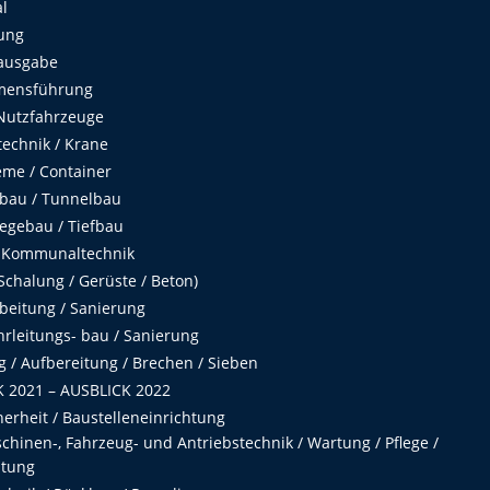
al
ung
ausgabe
mensführung
Nutzfahrzeuge
echnik / Krane
me / Container
fbau / Tunnelbau
egebau / Tiefbau
 Kommunaltechnik
chalung / Gerüste / Beton)
beitung / Sanierung
hrleitungs- bau / Sanierung
 / Aufbereitung / Brechen / Sieben
 2021 – AUSBLICK 2022
herheit / Baustelleneinrichtung
hinen-, Fahrzeug- und Antriebstechnik / Wartung / Pflege /
ltung