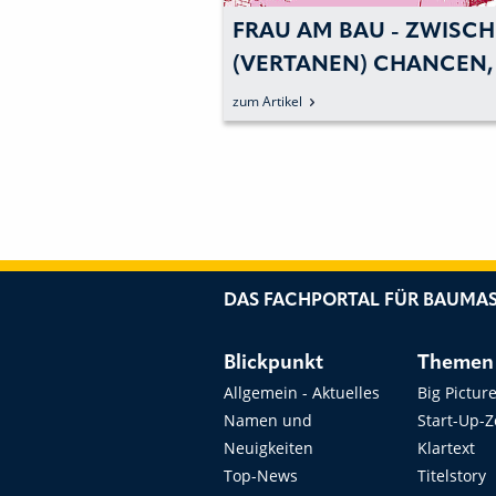
FRAU AM BAU - ZWISC
(VERTANEN) CHANCEN,
GROSSER HOFFNUNG UN
zum Artikel
ERKANNTEM SEXISMUS
DAS FACHPORTAL FÜR BAUMAS
Blickpunkt
Themen
Allgemein - Aktuelles
Big Pictur
Namen und
Start-Up-
Neuigkeiten
Klartext
Top-News
Titelstory