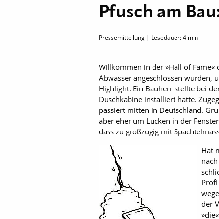
Pfusch am Bau
Pressemitteilung | Lesedauer:
4
min
Willkommen in der »Hall of Fame« de
Abwasser angeschlossen wurden, und
Highlight: Ein Bauherr stellte bei d
Duschkabine installiert hatte. Zugeg
passiert mitten in Deutschland. Gru
aber eher um Lücken in der Fenste
dass zu großzügig mit Spachtelmass
Hat 
nach 
schl
Profi
wegen
der 
»die«