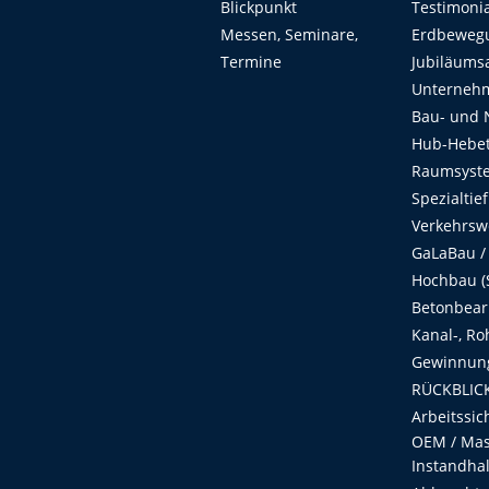
Blickpunkt
Testimoni
Messen, Seminare,
Erdbeweg
Termine
Jubiläums
Unterneh
Bau- und 
Hub-Hebet
Raumsyste
Spezialtie
Verkehrsw
GaLaBau /
Hochbau (S
Betonbear
Kanal-, Ro
Gewinnung
RÜCKBLICK
Arbeitssic
OEM / Masc
Instandha