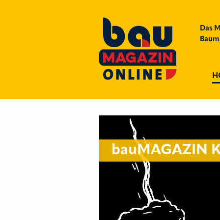
Das M
Bauma
H
bauMAGAZIN K