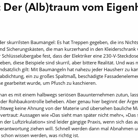
: Der (Alb)traum vom Eige
r skurrilsten Baumängel: Es hat Treppen gegeben, die ins Nichts f
 Sicherungskästen, die man kurzerhand in den Kleiderschrank v
er Schlüsselübergabe fest, dass der Elektriker eine 230-V-Steckdo
eben, diese Beispiele sind skurril, aber bittere Realität. Und was n
ndsätzlich gilt: Mit Baumängeln hat nahezu jeder Hausherr zu käm
rabdichtung, ein zu großes Spaltmaß, beschädigte Fassadeneleme
e gearbeitet wurde, um Pfusch zu kaschieren.
man es mit einem halbwegs seriösen Bauunternehmen zutun, lasse
der Rohbaukontrolle beheben. Aber genau hier beginnt der Ärger
ichtweg keine Ahnung von der Materie und übersehen bauliche 
 vertraut: Aussagen wie »Das sieht man später nicht mehr«, »Das 
 der Luftzirkulation« sind leider gängige Praxis, wenn sich da
Verantwortung ziehen will. Schnell werden dann mal Abnahmen u
 schon wissen werden, was richtig ist.