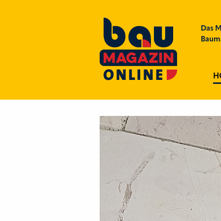
Das M
Bauma
H