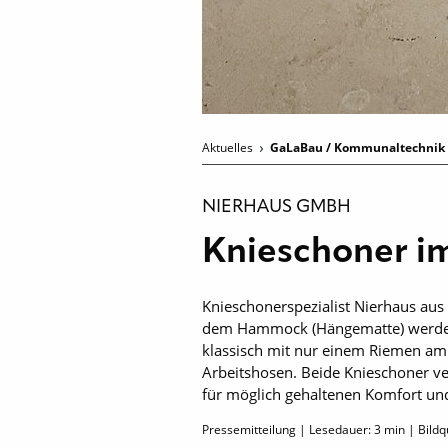
Aktuelles
GaLaBau / Kommunaltechnik
NIERHAUS GMBH
Knieschoner i
Knieschonerspezialist Nierhaus aus
dem Hammock (Hängematte) werden 
klassisch mit nur einem Riemen am K
Arbeitshosen. Beide Knieschoner ver
für möglich gehaltenen Komfort und
Pressemitteilung | Lesedauer:
3
min | Bildq