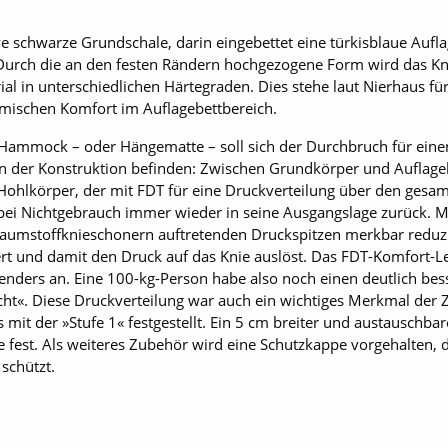
schwarze Grundschale, darin eingebettet eine türkisblaue Auflag
Durch die an den festen Rändern hochgezogene Form wird das K
l in unterschiedlichen Härtegraden. Dies stehe laut Nierhaus für
mischen Komfort im Auflagebettbereich.
mmock – oder Hängematte – soll sich der Durchbruch für einen 
 der Konstruktion befinden: Zwischen Grundkörper und Auflagebett
n Hohlkörper, der mit FDT für eine Druckverteilung über den gesa
bei Nichtgebrauch immer wieder in seine Ausgangslage zurück. M
Schaumstoffknieschonern auftretenden Druckspitzen merkbar reduzi
t und damit den Druck auf das Knie auslöst. Das FDT-Komfort-Lev
nders an. Eine 100-kg-Person habe also noch einen deutlich bes
cht«. Diese Druckverteilung war auch ein wichtiges Merkmal der Ze
s mit der »Stufe 1« festgestellt. Ein 5 cm breiter und austauschba
fest. Als weiteres Zubehör wird eine Schutzkappe vorgehalten, 
schützt.