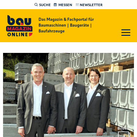
SUCHE
MESSEN
NEWSLETTER
Das Magazin & Fachportal für
Baumaschinen | Baugeräte |
Baufahrzeuge
Bilder