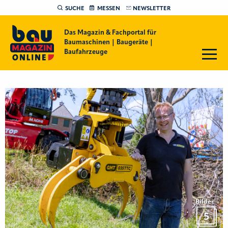
SUCHE
MESSEN
NEWSLETTER
Das Magazin & Fachportal für
Baumaschinen | Baugeräte |
Baufahrzeuge
Bilder
5