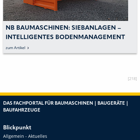
NB BAUMASCHINEN: SIEBANLAGEN –
INTELLIGENTES BODENMANAGEMENT
WIRD REALITÄT
zum Artikel
[218]
DAS FACHPORTAL FÜR BAUMASCHINEN | BAUGERÄTE |
BAUFAHRZEUGE
Blickpunkt
Allgemein - Aktuelles