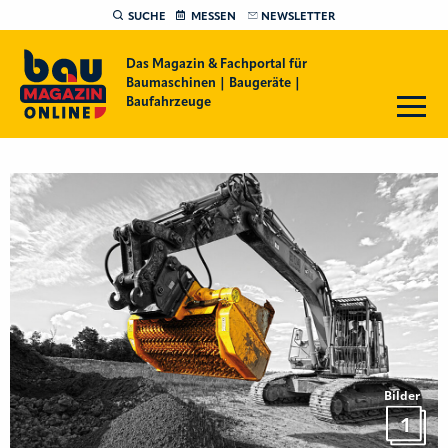
SUCHE
MESSEN
NEWSLETTER
Das Magazin & Fachportal für
Baumaschinen | Baugeräte |
Baufahrzeuge
Bilder
1