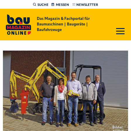
SUCHE
MESSEN
NEWSLETTER
Das Magazin & Fachportal für
Baumaschinen | Baugeräte |
Baufahrzeuge
Bilder