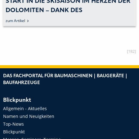
START IN DIE SKISAISON IM HERZEN DER
DOLOMITEN – DANK DES
SCHAUFELSEPARATORS MB-HDS314 VON
zum Artikel
MB CRUSHER
[182]
DAS FACHPORTAL FÜR BAUMASCHINEN | BAUGERÄTE |
BAUFAHRZEUGE
Blickpunkt
Allgemein - Aktuelles
Namen und Neuigkeiten
Top-News
Blickpunkt