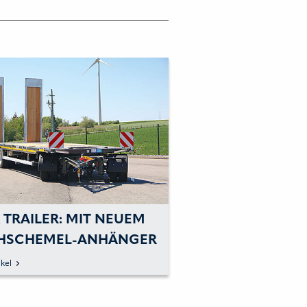
 TRAILER: MIT NEUEM
HSCHEMEL-ANHÄNGER
 ANGEBOT ERWEITERN
kel