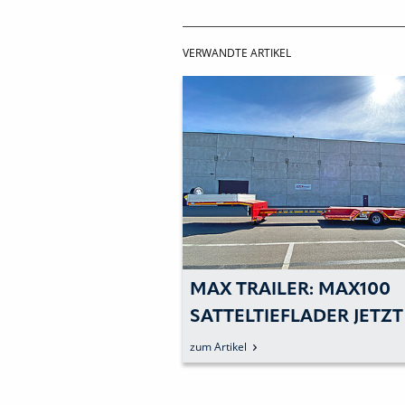
VERWANDTE ARTIKEL
MAX TRAILER: MAX100
SATTELTIEFLADER JETZT
AUSZUG UND ZWEI PAA
zum Artikel
RADMULDEN