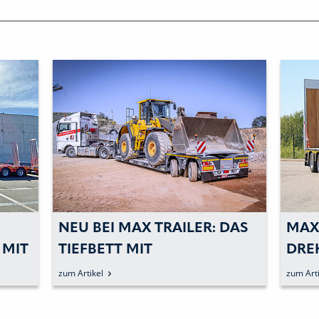
NEU BEI MAX TRAILER: DAS
MAX
 MIT
TIEFBETT MIT
DRE
R
PENDELACHSEN
DAS
zum Artikel
zum Arti