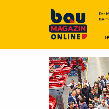
Das M
Bauma
H