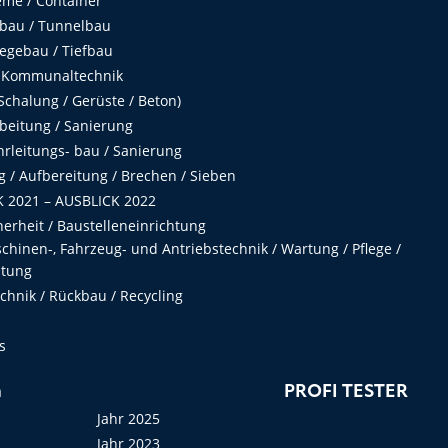
me / Container
fbau / Tunnelbau
egebau / Tiefbau
 Kommunaltechnik
chalung / Gerüste / Beton)
beitung / Sanierung
hrleitungs- bau / Sanierung
 / Aufbereitung / Brechen / Sieben
 2021 – AUSBLICK 2022
herheit / Baustelleneinrichtung
hinen-, Fahrzeug- und Antriebstechnik / Wartung / Pflege /
ltung
hnik / Rückbau / Recycling
s
n
PROFI TESTER
Jahr 2025
Jahr 2023