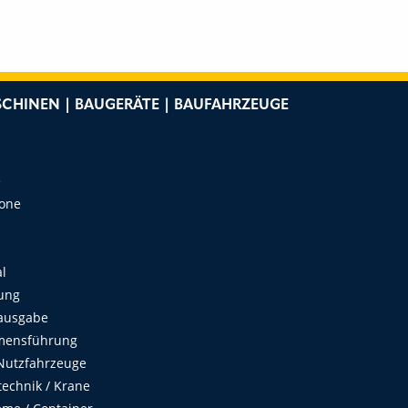
CHINEN | BAUGERÄTE | BAUFAHRZEUGE
e
Zone
al
ung
ausgabe
mensführung
Nutzfahrzeuge
echnik / Krane