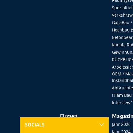
Raumsyste
Spezialtie
Verkehrsw
GaLaBau /
Hochbau (S
Betonbear
Kanal-, Ro
Gewinnung
RÜCKBLICK
Arbeitssic
OEM / Masc
Instandha
Abbruchtec
IT am Bau
Interview´
Firmen
Magazi
Hersteller, Händler,
Jahr 2026
SOCIALS
Vermieter
Jahr 2024