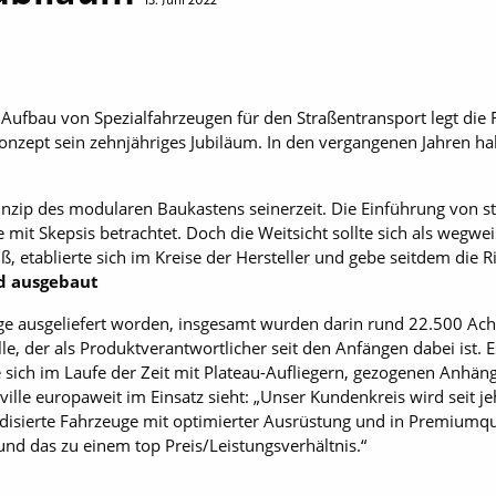
13. Juni 2022
Aufbau von Spezialfahrzeugen für den Straßentransport legt die
Konzept sein zehnjähriges Jubiläum. In den vergangenen Jahren ha
nzip des modularen Baukastens seinerzeit. Die Einführung von s
mit Skepsis betrachtet. Doch die Weitsicht sollte sich als wegwei
, etablierte sich im Kreise der Hersteller und gebe seitdem die 
nd ausgebaut
uge ausgeliefert worden, insgesamt wurden darin rund 22.500 Ac
le, der als Produktverantwortlicher seit den Anfängen dabei ist. 
sich im Laufe der Zeit mit Plateau-Aufliegern, gezogenen Anhäng
ille europaweit im Einsatz sieht: „Unser Kundenkreis wird seit j
ardisierte Fahrzeuge mit optimierter Ausrüstung und in Premiumqu
 und das zu einem top Preis/Leistungsverhältnis.“