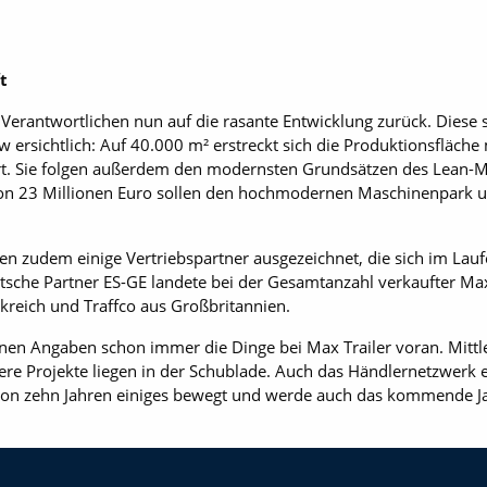
t
e Verantwortlichen nun auf die rasante Entwicklung zurück. Diese s
ersichtlich: Auf 40.000 m² erstreckt sich die Produktionsfläche 
ert. Sie folgen außerdem den modernsten Grundsätzen des Lean-
on 23 Millionen Euro sollen den hochmodernen Maschinenpark und
 zudem einige Vertriebspartner ausgezeichnet, die sich im Laufe
tsche Partner ES-GE landete bei der Gesamtanzahl verkaufter Ma
nkreich und Traffco aus Großbritannien.
nen Angaben schon immer die Dinge bei Max Trailer voran. Mittl
re Projekte liegen in der Schublade. Auch das Händlernetzwerk en
von zehn Jahren einiges bewegt und werde auch das kommende Ja