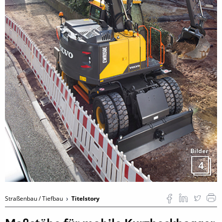
Bilder
4
Straßenbau / Tiefbau
Titelstory