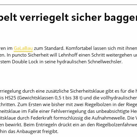
elt verriegelt sicher bagg
ören im
GaLaBau
zum Standard. Komfortabel lassen sich mit ihnen
 In puncto Sicherheit will Lehnhoff einen Schritt weitergehen und
stem Double Lock in seine hydraulischen Schnellwechsler.
riegelung durch eine zusätzliche Sicherheitsklaue gibt es für die
s HS25 (Gewichtsklassen 0,5 t bis 38 t) und die vollhydraulisch
chritten. Zum Ersten wie bisher mit zwei Riegelbolzen in der Riege
heitsklaue im Falle einer Fehlverriegelung das unbeabsichtigte H
eitsklaue durch Federkraft formschlüssig die Aufnahmewelle. Die
n bewirkt. Beim Entriegeln drückt ein an den Riegelbolzenfahrwe
fhin das Anbaugerät freigibt.