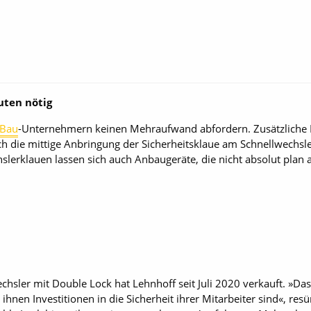
uten nötig
Bau
-Unternehmern keinen Mehraufwand abfordern. Zusätzliche 
rch die mittige Anbringung der Sicherheitsklaue am Schnellwechsl
lerklauen lassen sich auch Anbaugeräte, die nicht absolut plan a
chsler mit Double Lock hat Lehnhoff seit Juli 2020 verkauft. »D
hnen Investitionen in die Sicherheit ihrer Mitar­beiter sind«, res