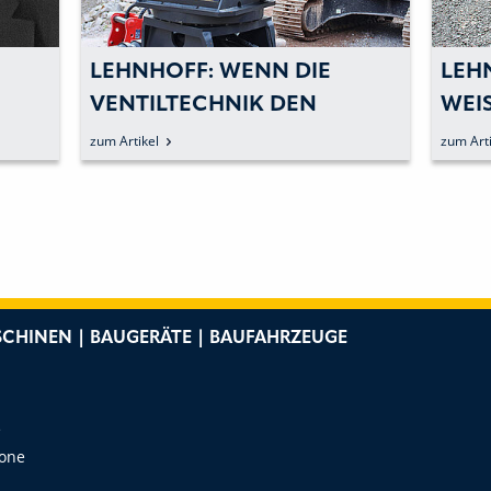
LEHNHOFF: LEONHARD
LEH
WEISS SETZT AUF »DOUBLE
SCH
LOCK«
VER
zum Artikel
zum Arti
DEU
CHINEN | BAUGERÄTE | BAUFAHRZEUGE
e
Zone