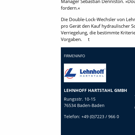
Manager Sebastian Denniston. »Doub
fordern.«
Die Double-Lock-Wechsler von Lehnh
pro Gerät den Kauf hydraulischer S
Verriegelung, die bestimmte Kriter
Vorgaben. t
FIRMENINFO
LEHNHOFF HARTSTAHL GMBH
Rungsstr. 10-15
76534 Baden-Baden
Telefon:
+49 (0)7223 / 966 0