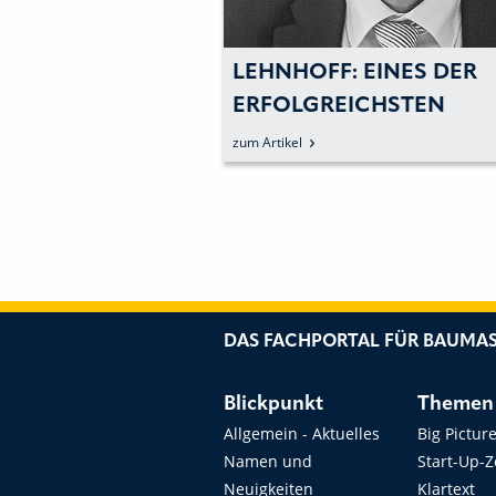
 EINES DER
LEHNHOFF: WENN DIE
ICHSTEN
VENTILTECHNIK DEN
SJAHRE
UNTERSCHIED MACHT
zum Artikel
DAS FACHPORTAL FÜR BAUMAS
Blickpunkt
Themen
Allgemein - Aktuelles
Big Pictur
Namen und
Start-Up-
Neuigkeiten
Klartext