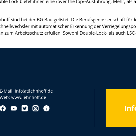
le Lock bietet ihnen eine ›over the top‹-Ausführung. Mehr, als 
off sind bei der BG Bau gelistet. Die Berufsgenossenschaft förd
chnellwechsler mit automatischer Erkennung der Verriegelungspos
ien zum Arbeitsschutz erfüllen. Sowohl Double-Lock- als auch LSC
E-Mail:
info(at)lehnhoff.de
Web:
www.lehnhoff.de
Inf