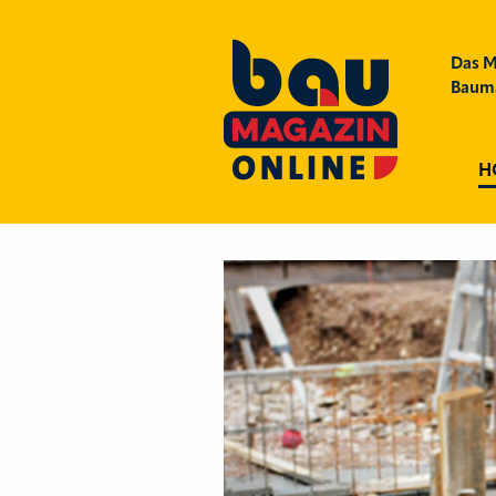
Das M
Bauma
H