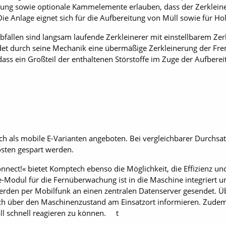
ellung sowie optionale Kammelemente erlauben, dass der Zerklein
Die Anlage eignet sich für die Aufbereitung von Müll sowie für Ho
bfällen sind langsam laufende Zerkleinerer mit einstellbarem Zer
 durch seine Mechanik eine übermäßige Zerkleinerung der Frem
dass ein Großteil der enthaltenen Störstoffe im Zuge der Aufber
 als mobile E-Varianten angeboten. Bei vergleichbarer Durchsat
osten gespart werden.
nect!« bietet Komptech ebenso die Möglichkeit, die Effizienz und
-Modul für die Fernüberwachung ist in die Maschine integriert un
rden per Mobilfunk an einen zentralen Datenserver gesendet. Üb
ch über den Maschinenzustand am Einsatzort informieren. Zudem
ll schnell reagieren zu können. t