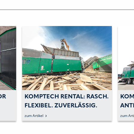
OR
KOMPTECH RENTAL: RASCH.
KOM
FLEXIBEL. ZUVERLÄSSIG.
ANT
HOC
zum Artikel
zum Arti