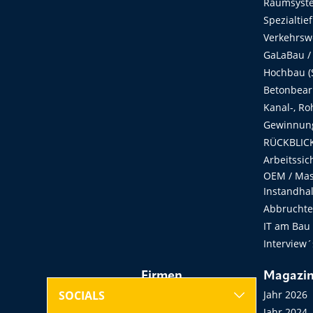
Raumsyste
Spezialtie
Verkehrsw
GaLaBau /
Hochbau (S
Betonbear
Kanal-, Ro
Gewinnung
RÜCKBLICK
Arbeitssic
OEM / Masc
Instandha
Abbruchtec
IT am Bau
Interview´
Firmen
Magazi
Hersteller, Händler,
Jahr 2026
SOCIALS
Vermieter
Jahr 2024