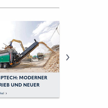
PTECH: MODERNER
KOMPTECH: FLEX
RIEB UND NEUER
LÖSUNG FÜR DIE
HLEISTUNGSZERKLEINERER
kel
zum Artikel