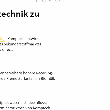
echnik zu
ling
. Komptech entwickelt
es Sekundärstoffmarktes
 direct.
enbetreibern höhere Recycling-
de Fremdstoffanteil im Biomüll,
tputs wesentlich beeinflusst
erminator xtron von Komptech.