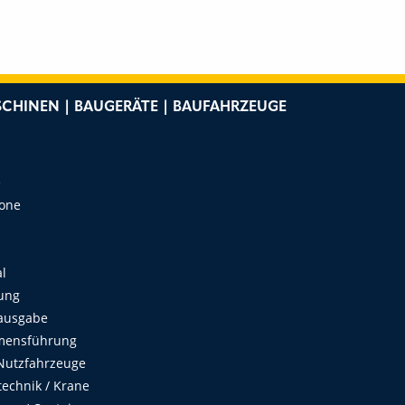
CHINEN | BAUGERÄTE | BAUFAHRZEUGE
e
Zone
al
ung
ausgabe
mensführung
Nutzfahrzeuge
echnik / Krane