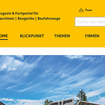
Team
agazin & Fachportal für
schinen | Baugeräte | Baufahrzeuge
OME
BLICKPUNKT
THEMEN
FIRMEN