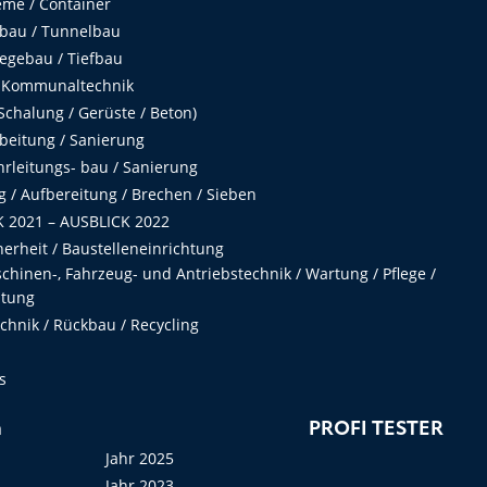
me / Container
fbau / Tunnelbau
egebau / Tiefbau
 Kommunaltechnik
chalung / Gerüste / Beton)
beitung / Sanierung
hrleitungs- bau / Sanierung
 / Aufbereitung / Brechen / Sieben
 2021 – AUSBLICK 2022
herheit / Baustelleneinrichtung
hinen-, Fahrzeug- und Antriebstechnik / Wartung / Pflege /
ltung
hnik / Rückbau / Recycling
s
n
PROFI TESTER
Jahr 2025
Jahr 2023