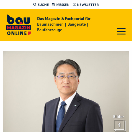
SUCHE
MESSEN
NEWSLETTER
Das Magazin & Fachportal für
Baumaschinen | Baugeräte |
Baufahrzeuge
Bilder
1