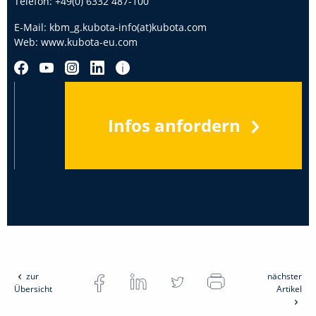
Telefon:
+49(0) 6332 487-100
E-Mail:
kbm_g.kubota-info(at)kubota.com
Web:
www.kubota-eu.com
Infos anfordern
zur
nächster
Übersicht
Artikel