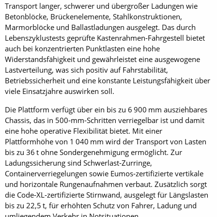
Transport langer, schwerer und übergroßer Ladungen wie
Betonblöcke, Brückenelemente, Stahlkonstruktionen,
Marmorblöcke und Ballastladungen ausgelegt. Das durch
Lebenszyklustests geprüfte Kastenrahmen-Fahrgestell bietet
auch bei konzentrierten Punktlasten eine hohe
Widerstandsfähigkeit und gewährleistet eine ausgewogene
Lastverteilung, was sich positiv auf Fahrstabilität,
Betriebssicherheit und eine konstante Leistungsfähigkeit über
viele Einsatzjahre auswirken soll.
Die Plattform verfügt über ein bis zu 6 900 mm ausziehbares
Chassis, das in 500‑mm‑Schritten verriegelbar ist und damit
eine hohe operative Flexibilität bietet. Mit einer
Plattformhöhe von 1 040 mm wird der Transport von Lasten
bis zu 36 t ohne Sondergenehmigung ermöglicht. Zur
Ladungssicherung sind Schwerlast‑Zurringe,
Containerverriegelungen sowie Eumos‑zertifizierte vertikale
und horizontale Rungenaufnahmen verbaut. Zusätzlich sorgt
die Code‑XL‑zertifizierte Stirnwand, ausgelegt für Längslasten
bis zu 22,5 t, für erhöhten Schutz von Fahrer, Ladung und
umliegendem Verkehr in Notsituationen.