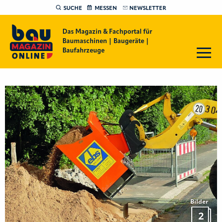
SUCHE
MESSEN
NEWSLETTER
Das Magazin & Fachportal für
Baumaschinen | Baugeräte |
Baufahrzeuge
Bilder
2