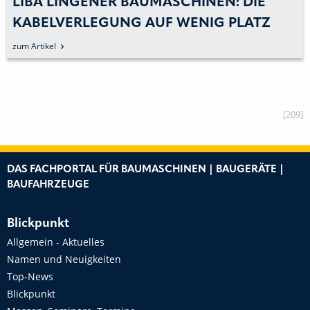
LIBA LINGENER BAUMASCHINEN: DIE
KABELVERLEGUNG AUF WENIG PLATZ
MEISTERN
zum Artikel
[209]
DAS FACHPORTAL FÜR BAUMASCHINEN | BAUGERÄTE |
BAUFAHRZEUGE
Blickpunkt
Allgemein - Aktuelles
Namen und Neuigkeiten
Top-News
Blickpunkt