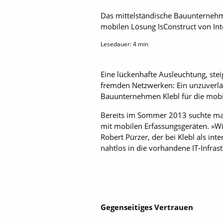
Das mittelständische Bau­unternehm
mobilen Lösung IsConstruct von Int
Lesedauer:
4
min
Eine lückenhafte Ausleuchtung, ste
fremden Netzwerken: Ein unzuverlä
Bauunternehmen Klebl für die mobi
Bereits im Sommer 2013 suchte man
mit mobilen Erfassungsgeräten. »Wir 
Robert Pürzer, der bei Klebl als int
nahtlos in die vorhandene IT-Infras
Gegenseitiges Vertrauen