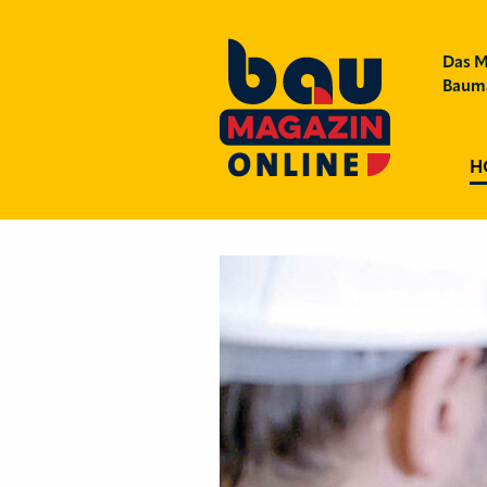
Das M
Bauma
H