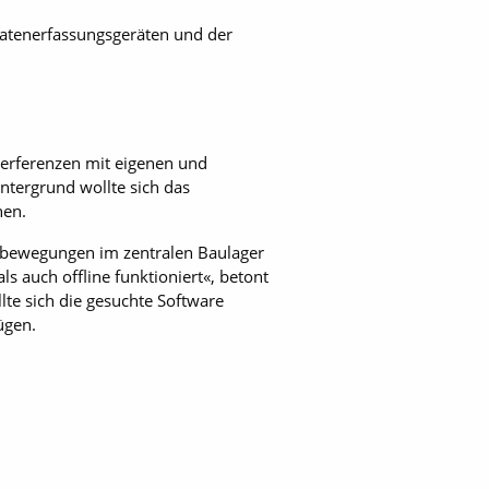
atenerfassungs­geräten und der
terferenzen mit eigenen und
tergrund wollte sich das
hen.
albewegungen im zentralen Baulager
ls auch offline funktioniert«, betont
llte sich die gesuchte Software
ügen.