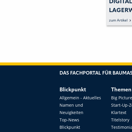
DIGITA
LAGERW
DEN FU
zum Artikel
DAS FACHPORTAL FÜR BAUMAS
Blickpunkt
Themen
Allgemein - Aktuelles
Big Pictur
Namen und
Start-Up-
Neuigkeiten
Klartext
Top-News
Titelstory
Blickpunkt
Testimoni