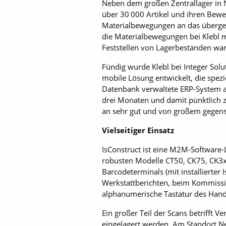
Neben dem großen Zentrallager in N
über 30 000 Artikel und ihren Bewe
Materialbewegungen an das überge
die Materialbewegungen bei Klebl m
Feststellen von Lagerbeständen war 
Fündig wurde Klebl bei Integer Solu
mobile Lösung entwickelt, die spezie
Datenbank verwaltete ERP-System an
drei Monaten und damit pünktlich 
an sehr gut und von großem gegensei
Vielseitiger Einsatz
IsConstruct ist eine M2M-Software
robusten Modelle CT50, CK75, CK3x
Barcodeterminals (mit installierter
Werkstattberichten, beim Kommissio
alphanumerische Tastatur des Han
Ein großer Teil der Scans betrifft
eingelagert werden. Am Standort Ne