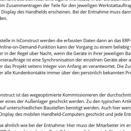
 Zusammentragen der Teile für den jeweiligen Werkstattauftrag 
Display des Handhelds erscheinen. Bei der Entnahme muss dann
den.
tstelle in IsConstruct werden die erfassten Daten dann an das ER
nline-on-Demand-Funktion kann der Vorgang zu einem beliebig w
er in der Regel über Nacht, wenn die Geräte in ihrer jeweiligen B
eraufträge ist eine Synchronisation der einzelnen Geräte aber au
er das Projekt seitens Integer von Anfang an verantwortet. Die 
 der alle Kundenkontakte immer über den persönlich bekannten Pr
Construct ist das wegeoptimierte Kommissionieren der durchschni
der eines der Außenlager geschickt werden. Zu den typischen Art
auf unterschiedlichen Baustellen ­benötigt werden. Auch hier wer
Display des mobilen Handheld-Computers geschickt und jede Entn
e ähnlich wie bei der Entnahme: Hier muss der Mitarbeiter im ers