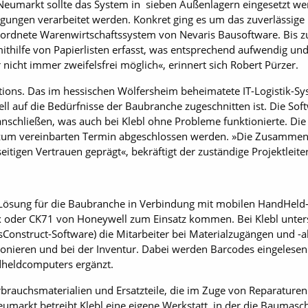
eumarkt sollte das System in sieben Außenlagern eingesetzt werd
gungen verarbeitet werden. Konkret ging es um das zuverlässige
ordnete Warenwirtschaftssystem von Nevaris Bausoftware. Bis 
ithilfe von Papierlisten erfasst, was entsprechend aufwendig und
nicht immer zweifelsfrei möglich«, erinnert sich Robert Pürzer.
tions. Das im hessischen Wölfersheim beheimatete IT-­Logistik-Sy
ll auf die Bedürfnisse der Baubranche zugeschnitten ist. Die Softw
schließen, was auch bei Klebl ohne Probleme funktionierte. Die
zum vereinbarten Termin abgeschlossen werden. »Die Zusammena
tigen Vertrauen geprägt«, bekräftigt der zuständige Projektleiter
-Lösung für die Baubranche in Verbindung mit mobilen HandHeld
 oder CK71 von Honeywell zum Einsatz kommen. Bei Klebl unter
 IsConstruct-Software) die Mitarbeiter bei Materialzugängen und -
nieren und bei der Inventur. Dabei werden Barcodes eingelesen 
dheldcomputers ergänzt.
 Verbrauchsmaterialien und Ersatzteile, die im Zuge von Reparat
umarkt betreibt Klebl eine eigene Werkstatt, in der die Baumasc