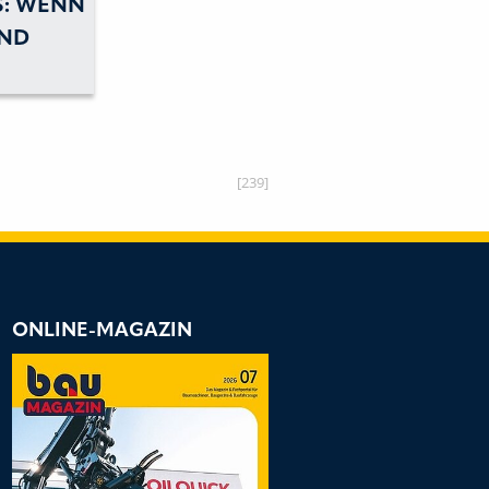
S: WENN
UND
GT SIND
[239]
ONLINE-MAGAZIN