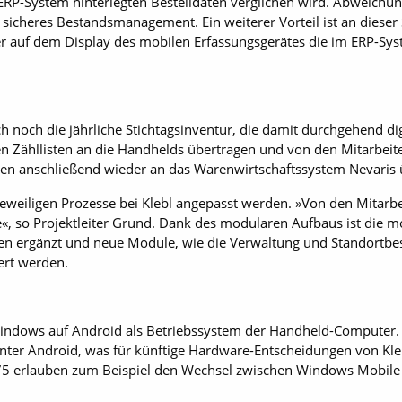
ERP-System hinterlegten Bestelldaten verglichen wird. Abweichun
 sicheres Bestandsmanagement. Ein weiterer Vorteil ist an dieser 
 auf dem Display des mobilen Erfassungsgerätes die im ERP-Syst
uch noch die jährliche Stichtagsinventur, die damit durchgehend di
 Zähllisten an die Handhelds übertragen und von den Mitarbeiter
en anschließend wieder an das Warenwirtschaftssystem Nevaris 
e jeweiligen Prozesse bei Klebl angepasst werden. »Von den Mit
, so Projektleiter Grund. Dank des modularen Aufbaus ist die m
nnen ergänzt und neue Module, wie die Verwaltung und Standor
ert werden.
Windows auf Android als Betriebssystem der Handheld-Computer. D
 unter Android, was für künftige Hardware-Entscheidungen von Kle
75 erlauben zum Beispiel den Wechsel zwischen Windows ­Mobil