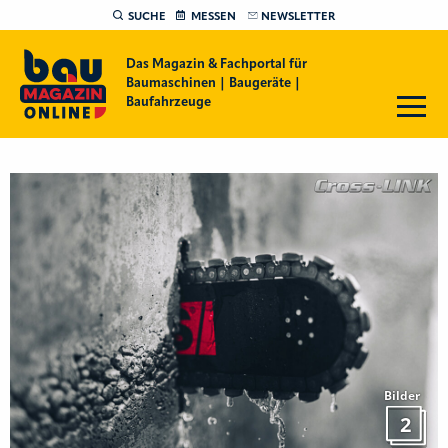
SUCHE
MESSEN
NEWSLETTER
Das Magazin & Fachportal für
Baumaschinen | Baugeräte |
Baufahrzeuge
Bilder
2