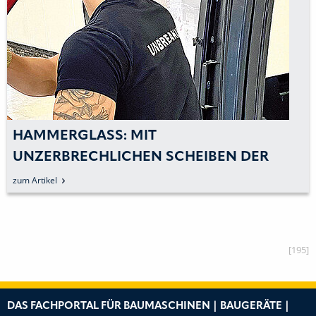
HAMMERGLASS: MIT
UNZERBRECHLICHEN SCHEIBEN DER
FAHRERSICHERHEIT MEHR PRIORITÄT
zum Artikel
EINRÄUMEN
[195]
DAS FACHPORTAL FÜR BAUMASCHINEN | BAUGERÄTE |