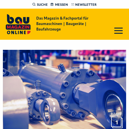
SUCHE
MESSEN
NEWSLETTER
Das Magazin & Fachportal für
Baumaschinen | Baugeräte |
Baufahrzeuge
Bilder
1