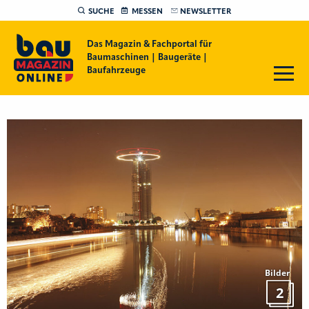
SUCHE
MESSEN
NEWSLETTER
Das Magazin & Fachportal für
Baumaschinen | Baugeräte |
Baufahrzeuge
Bilder
2