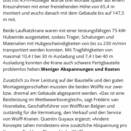
und mit 45-m-Ausleger wurde drei Monate später auf einem
Kreuzrahmen mit einer freistehenden Höhe von 65,4 m
montiert und wuchs danach mit dem Gebäude bis auf 147,5
m mit.
Beide Laufkatzkrane waren mit einer leistungsfähigen 75-kW-
Hubwinde ausgestattet, sodass Träger, Schalungen und
Materialien mit Hubgeschwindigkeiten von bis zu 230 m/min
transportiert werden konnten. Mit Tragfähigkeiten von
maximal 10,4 t bei 30 m Ausladung und 7,4 t bei 40 m
Ausladung konnten die Krane auch schwere Fertigbauteile
problemlos heben.
Weniger Abspannungen und Kosten
Zusätzlich zu ihrer Leistung auf der Baustelle und den guten
Montageeigenschaften mussten die beiden Wölffe nur zwei-
bzw. dreimal am Gebäude abgespannt werden. »Das ist eine
Bestleistung im Wettbewerbsvergleich«, sagt Frédéric van
Hoorebeke, Geschäftsführer von Wolffkran Belgien und
zuständig für die Vermietung, den Verkauf und den Service
von Wolff-Kranen. Quentin Guyaux ergänzt: »Andere
Konzepte sahen mindestens eine zusätzliche Abspannung pro