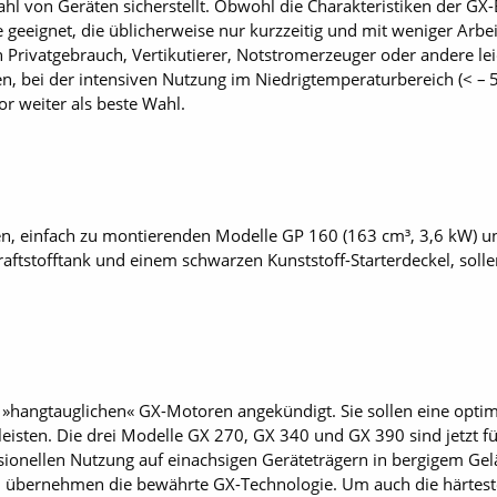
lzahl von Geräten sicherstellt. Obwohl die Charakteristiken der
 geeignet, die üblicherweise nur kurzzeitig und mit weniger Arbe
 Privatgebrauch, Vertikutierer, Notstromerzeuger oder andere l
, bei der intensiven Nutzung im Niedrigtemperaturbereich (< – 
r weiter als beste Wahl.
uen, einfach zu mon­tierenden Modelle GP 160 (163 cm³, 3,6 kW) u
ftstofftank und ­einem schwarzen Kunststoff-Starterdeckel, sol
»hangtauglichen« GX-Motoren angekündigt. Sie sollen eine optima
isten. Die drei Modelle GX 270, GX 340 und GX 390 sind jetzt f
essionellen Nutzung auf einachsigen Geräteträgern in bergigem Ge
 übernehmen die bewährte GX-Technologie. Um auch die härteste