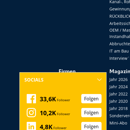
Kanal-, Ro
Gewinnung
RÜCKBLICK
Arbeitssic
OEM / Masc
Instandha
Abbruchtec
IT am Bau
Interview´
Firmen
Magazi
Hersteller, Händler,
Jahr 2026
SOCIALS
Vermieter
Jahr 2024
Messen, Seminare,
Jahr 2022
33,6K
Folgen
Follower
Kongresse
Jahr 2020
Verbände
Jahr 2018
10,2K
Folgen
Follower
Startup
Sonderver
Mini-Abo
4,8K
Folgen
Follower