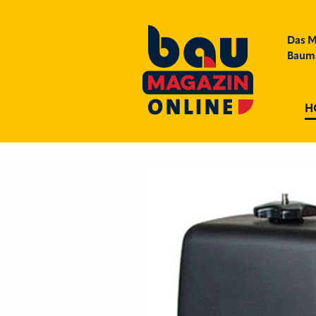
Das M
Bauma
H