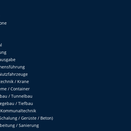
e
Zone
al
ung
ausgabe
mensführung
Nutzfahrzeuge
echnik / Krane
me / Container
fbau / Tunnelbau
egebau / Tiefbau
 Kommunaltechnik
chalung / Gerüste / Beton)
beitung / Sanierung