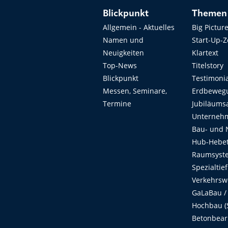
Blickpunkt
Themen
Allgemein - Aktuelles
Big Pictur
Namen und
Start-Up-
Neuigkeiten
Klartext
Top-News
Titelstory
Blickpunkt
Testimoni
Messen, Seminare,
Erdbeweg
Termine
Jubiläums
Unterneh
Bau- und 
Hub-Hebet
Raumsyste
Spezialtie
Verkehrsw
GaLaBau /
Hochbau (S
Betonbear