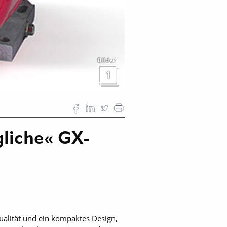
Bilder
1
liche« GX-
ualität und ein kompaktes Design,