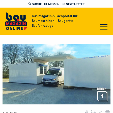
SUCHE
MESSEN
NEWSLETTER
Das Magazin & Fachportal für
Baumaschinen | Baugeräte |
Baufahrzeuge
Bilder
1
Aktuelles