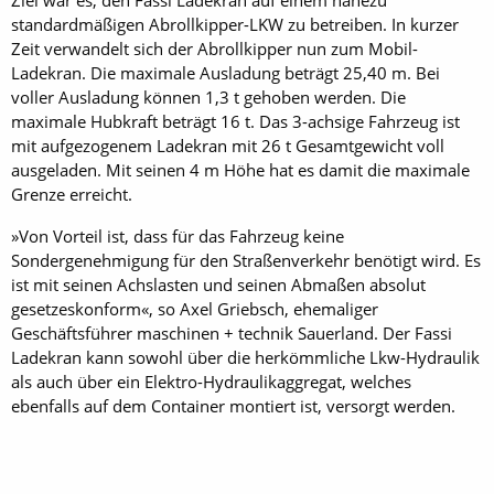
Ziel war es, den Fassi Ladekran auf einem nahezu
standardmäßigen Abrollkipper-LKW zu betreiben. In kurzer
Zeit verwandelt sich der Abrollkipper nun zum Mobil-
Ladekran. Die maximale Ausladung beträgt 25,40 m. Bei
voller Ausladung können 1,3 t gehoben werden. Die
maximale Hubkraft beträgt 16 t. Das 3-achsige Fahrzeug ist
mit aufgezogenem Ladekran mit 26 t Gesamtgewicht voll
ausgeladen. Mit seinen 4 m Höhe hat es damit die maximale
Grenze erreicht.
»Von Vorteil ist, dass für das Fahrzeug keine
Sondergenehmigung für den Straßenverkehr benötigt wird. Es
ist mit seinen Achslasten und seinen Abmaßen absolut
gesetzeskonform«, so Axel Griebsch, ehemaliger
Geschäftsführer maschinen + technik Sauerland. Der Fassi
Ladekran kann sowohl über die herkömmliche Lkw-Hydraulik
als auch über ein Elektro-Hydraulikaggregat, welches
ebenfalls auf dem Container montiert ist, versorgt werden.