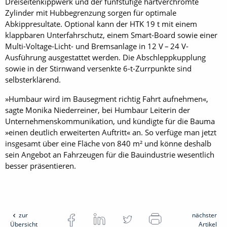
Dreiseitenkippwerk und der fünfstufige hartverchromte
Zylinder mit Hubbegrenzung sorgen für optimale
Abkippresultate. Optional kann der HTK 19 t mit einem
klappbaren Unterfahrschutz, einem Smart-Board sowie einer
Multi-Voltage-Licht- und Bremsanlage in 12 V – 24 V-
Ausführung ausgestattet werden. Die Abschleppkupplung
sowie in der Stirnwand versenkte 6-t-Zurrpunkte sind
selbsterklärend.
»Humbaur wird im Bausegment richtig Fahrt aufnehmen«,
sagte Monika Niederreiner, bei Humbaur Leiterin der
Unternehmenskommunikation, und kündigte für die Bauma
»einen deutlich erweiterten Auftritt« an. So verfüge man jetzt
insgesamt über eine Fläche von 840 m² und könne deshalb
sein Angebot an Fahrzeugen für die Bauindustrie wesentlich
besser präsentieren.
zur
nächster
Übersicht
Artikel