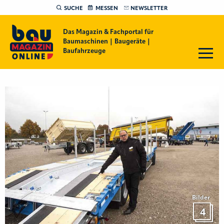
SUCHE
MESSEN
NEWSLETTER
Das Magazin & Fachportal für
Baumaschinen | Baugeräte |
Baufahrzeuge
Bilder
4