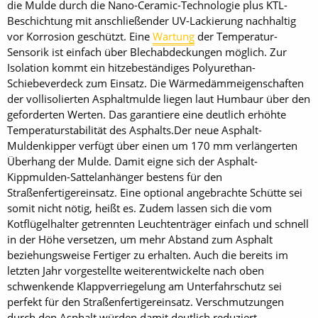
die Mulde durch die Nano-Ceramic-Technologie plus KTL-
Beschichtung mit anschließender UV-Lackierung nachhaltig
vor Korrosion geschützt. Eine
Wartung
der Temperatur-
Sensorik ist einfach über Blechabdeckungen möglich. Zur
Isolation kommt ein hitzebeständiges Polyurethan-
Schiebeverdeck zum Einsatz. Die Wärmedämmeigenschaften
der vollisolierten Asphaltmulde liegen laut Humbaur über den
geforderten Werten. Das garantiere eine deutlich erhöhte
Temperaturstabilität des Asphalts.Der neue Asphalt-
Muldenkipper verfügt über einen um 170 mm verlängerten
Überhang der Mulde. Damit eigne sich der Asphalt-
Kippmulden-Sattelanhänger bestens für den
Straßenfertigereinsatz. Eine optional angebrachte Schütte sei
somit nicht nötig, heißt es. Zudem lassen sich die vom
Kotflügelhalter getrennten Leuchtenträger einfach und schnell
in der Höhe versetzen, um mehr Abstand zum Asphalt
beziehungsweise Fertiger zu erhalten. Auch die bereits im
letzten Jahr vorgestellte weiterentwickelte nach oben
schwenkende Klappverriegelung am Unterfahrschutz sei
perfekt für den Straßenfertigereinsatz. Verschmutzungen
durch den Asphalt würden damit deutlich reduziert.