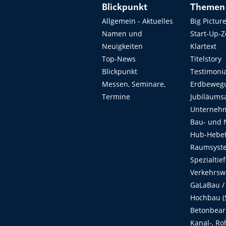
Blickpunkt
Themen
Allgemein - Aktuelles
Big Pictur
Namen und
Start-Up-
Neuigkeiten
Klartext
Top-News
Titelstory
Blickpunkt
Testimoni
Messen, Seminare,
Erdbeweg
Termine
Jubiläums
Unterneh
Bau- und 
Hub-Hebet
Raumsyste
Spezialtie
Verkehrsw
GaLaBau /
Hochbau (S
Betonbear
Kanal-, Ro