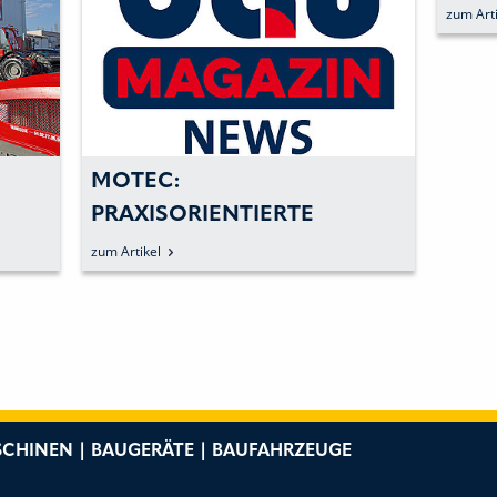
HAD
zum Arti
MOTEC:
PRAXISORIENTIERTE
PROZESSE ZUR
zum Artikel
MASCHINENSICHERHEIT
CHINEN | BAUGERÄTE | BAUFAHRZEUGE