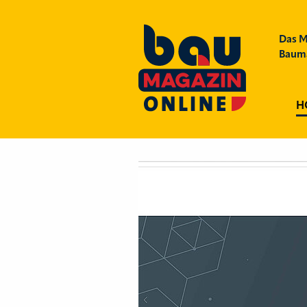
Das M
Bauma
H