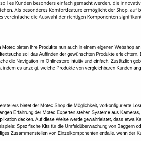
 soll es Kunden besonders einfach gemacht werden, die innovati
ziehen. Als besonderes Komfortfeature ermöglicht der Shop, au
ies vereinfache die Auswahl der richtigen Komponenten signifikant
 Motec bieten ihre Produkte nun auch in einem eigenen Webshop an.
textsuche soll das Auffinden der gewünschten Produkte erleichtern. 
he die Navigation im Onlinestore intuitiv und einfach. Zusätzlich
n, indem es anzeigt, welche Produkte von vergleichbaren Kunden an
rstellers bietet der Motec Shop die Möglichkeit, vorkonfigurierte L
elangen Erfahrung der Motec Experten stehen Systeme aus Kameras, 
Applikation decken. Auf diese Weise werde gewährleistet, dass etwa 
 Beispiele: Spezifische Kits für die Umfeldüberwachung von Baggern
ndiges Zusammenstellen von Einzelkomponenten entfalle, wenn der 