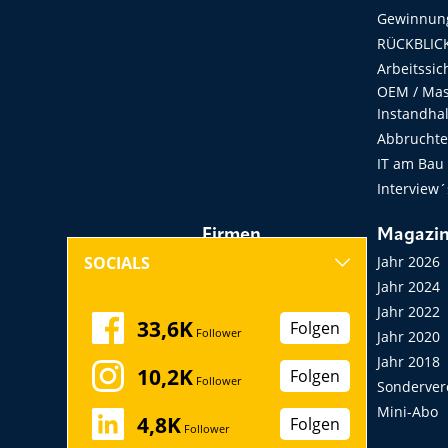
Gewinnung
RÜCKBLICK
Arbeitssic
OEM / Masc
Instandha
Abbruchtec
IT am Bau
Interview´
Firmen
Magazi
Hersteller, Händler,
Jahr 2026
SOCIALS
Vermieter
Jahr 2024
Messen, Seminare,
Jahr 2022
33,6K
Folgen
Follower
Kongresse
Jahr 2020
Verbände
Jahr 2018
10,2K
Folgen
Follower
Startup
Sonderver
Mini-Abo
4,8K
Folgen
Follower