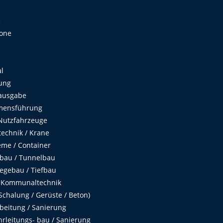
e
Zone
al
ung
ausgabe
mensführung
Nutzfahrzeuge
echnik / Krane
me / Container
fbau / Tunnelbau
egebau / Tiefbau
 Kommunaltechnik
chalung / Gerüste / Beton)
beitung / Sanierung
hrleitungs- bau / Sanierung