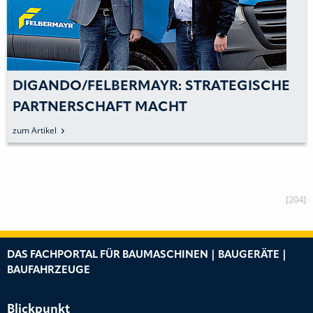
DIGANDO/FELBERMAYR: STRATEGISCHE
PARTNERSCHAFT MACHT
ARBEITSBÜHNEN ÖSTERREICHWEIT
zum Artikel
VERFÜGBAR
[204]
DAS FACHPORTAL FÜR BAUMASCHINEN | BAUGERÄTE |
BAUFAHRZEUGE
Blickpunkt