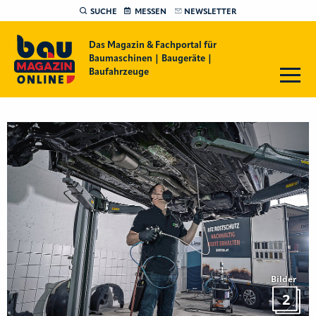
SUCHE
MESSEN
NEWSLETTER
Das Magazin & Fachportal für
Baumaschinen | Baugeräte |
Baufahrzeuge
Bilder
2