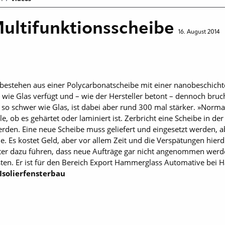
Multifunktionsscheibe
16. August 2014
bestehen aus einer Polycarbonatscheibe mit einer nanobeschichte
n wie Glas verfügt und – wie der Hersteller betont – dennoch bruch
o schwer wie Glas, ist dabei aber rund 300 mal stärker. »Normal
le, ob es gehärtet oder laminiert ist. Zerbricht eine Scheibe in d
rden. Eine neue Scheibe muss geliefert und eingesetzt werden, 
e. Es kostet Geld, aber vor allem Zeit und die Verspätungen hier
iter dazu führen, dass neue Aufträge gar nicht angenommen werd
rgsten. Er ist für den Bereich Export Hammerglass Automative be
Isolierfensterbau