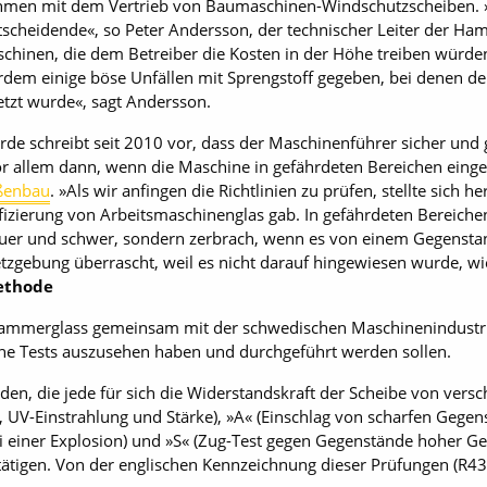
hmen mit dem Vertrieb von Baumaschinen-Windschutzscheiben. »
entscheidende«, so Peter Andersson, der technischer Leiter der Ha
chinen, die dem Betreiber die Kosten in der Höhe treiben würde
ßerdem einige böse Unfällen mit Sprengstoff gegeben, bei denen d
etzt wurde«, sagt Andersson.
de schreibt seit 2010 vor, dass der Maschinenführer sicher und 
 vor allem dann, wenn die Maschine in gefährdeten Bereichen einges
ßenbau
. »Als wir anfingen die Richtlinien zu prüfen, stellte sich 
ifizierung von Arbeitsmaschinenglas gab. In gefährdeten Bereiche
teuer und schwer, sondern zerbrach, wenn es von einem Gegensta
zgebung überrascht, weil es nicht darauf hingewiesen wurde, wi
ethode
Hammerglass gemeinsam mit der schwedischen Maschinenindust
lche Tests auszusehen haben und durchgeführt werden sollen.
den, die jede für sich die Widerstandskraft der Scheibe von versc
r, UV-Einstrahlung und Stärke), »A« (Einschlag von scharfen Gegen
i einer Explosion) und »S« (Zug-Test gegen Gegenstände hoher Gesc
estätigen. Von der englischen Kennzeichnung ­dieser Prüfungen (R4