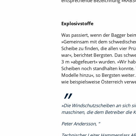
entsprechende Bezeichnung »RABS«
Explosivstoffe
Was passiert, wenn der Bagger beim 
»Gemeinsam mit dem schwedischen F
Scheibe zu finden, die allen vier P
war«, berichtet Bergsten. Das schwe
3 m »abgefeuert« wurden. »Wir hab
Scheiben noch standhalten konnte.
Modelle hinzu«, so Bergsten weite
wie beispielsweise Österreich verw
»Die Windschutzscheiben an sich sin
maschinen, die dem Betreiber die Ko
Peter Andersson,
Technischer Leiter Hammerglass A