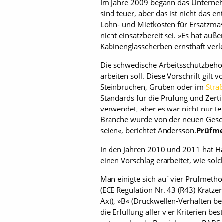
Im Jahre 2009 begann das Unterne
sind teuer, aber das ist nicht das 
Lohn- und Mietkosten für Ersatzmas
nicht einsatzbereit sei. »Es hat au
Kabinenglasscherben ernsthaft verl
Die schwedische Arbeitsschutzbehör
arbeiten soll. Diese Vorschrift gilt
Steinbrüchen, Gruben oder im
Stra
Standards für die Prüfung und Zert
verwendet, aber es war nicht nur 
Branche wurde von der neuen Geset
seien«, berichtet Andersson.
Prüfm
In den Jahren 2010 und 2011 hat 
einen Vorschlag erarbeitet, wie so
Man einigte sich auf vier Prüfmetho
(ECE Regulation Nr. 43 (R43) Kratze
Axt), »B« (Druckwellen-Verhalten be
die Erfüllung aller vier Kriterien b