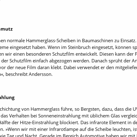
hmutz
en normale Hammerglass-Scheiben in Baumaschinen zu Einsatz. 
eme eingesetzt haben. Wenn im Steinbruch eingesetzt, können sp
n wir einen besonderen Schutzfilm entwickelt. Diesen kann der F
ann der Schutzfilm einfach abgezogen werden. Danach sprüht der 
vor der neue Film daran klebt. Dabei verwendet er den mitgelief
«, beschreibt Andersson.
ahlung
chichtung von Hammerglass führe, so Bergsten, dazu, dass die U
das Verhalten bei Sonneneinstrahlung mit üblichem Glas vergleic
 Hälfte der Hitze-Einstrahlung blockiert. Das infrarote Element in 
ten. »Wenn wir mit einer Infrarotlampe auf die Scheibe leuchten, 
e Tag und Nacht. Gerade im Bereich Automotive haben wir mit 