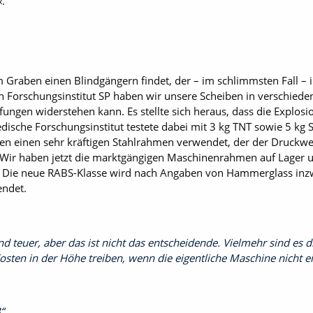
.
Graben einen Blindgängern findet, der – im schlimmsten Fall – i
orschungsinstitut SP haben wir unsere Scheiben in verschieden
rüfungen widerstehen kann. Es stellte sich heraus, dass die Explo
dische Forschungsinstitut testete dabei mit 3 kg TNT sowie 5 kg S
en einen sehr kräftigen Stahlrahmen verwendet, der der Druckw
 Wir haben jetzt die marktgängigen Maschinenrahmen auf Lager 
r. Die neue RABS-Klasse wird nach Angaben von Hammerglass inz
endet.
d teuer, aber das ist nicht das entscheidende. Vielmehr sind es d
sten in der Höhe treiben, wenn die eigentliche Maschine nicht ein
B