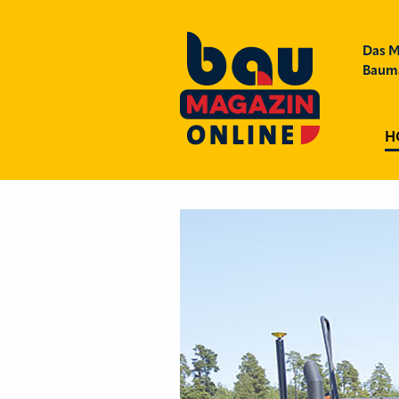
Das M
Bauma
H