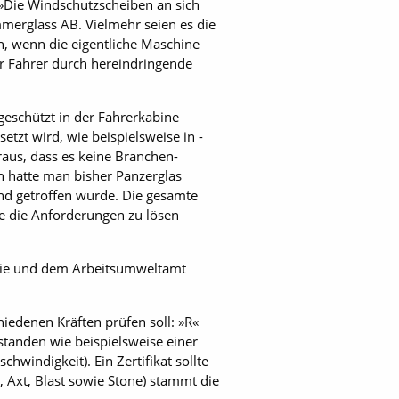
Die Windschutzscheiben an sich
mmerglass AB. Vielmehr seien es die
n, wenn die eigentliche Maschine
er Fahrer durch hereindringende
geschützt in der Fahrerkabine
etzt wird, wie beispielsweise in ­
heraus, dass es keine Branchen-
n hatte man bisher Panzerglas
nd getroffen wurde. Die gesamte
e die Anforderungen zu lösen
rie und dem Arbeitsumweltamt
hiedenen Kräften prüfen soll: »R«
ständen wie beispielsweise einer
hwindigkeit). Ein Zertifikat sollte
3, Axt, Blast sowie Stone) stammt die