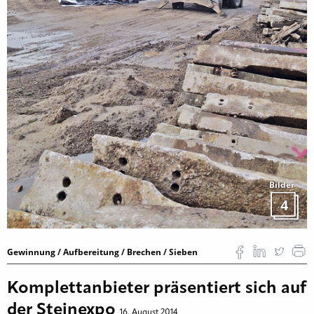
Bilder
4
Gewinnung / Aufbereitung / Brechen / Sieben
Komplettanbieter präsentiert sich auf
der Steinexpo
16. August 2014