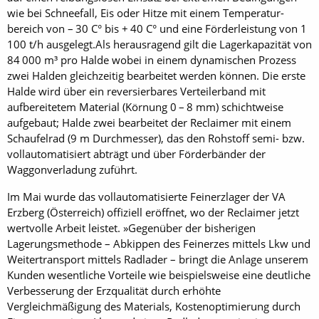
wie bei Schneefall, Eis oder Hitze mit einem Temperatur­
bereich von – 30 C° bis + 40 C° und eine Förderleistung von 1
100 t/h ausgelegt.Als herausragend gilt die Lagerkapazität von
84 000 m³ pro Halde wobei in einem dynamischen Prozess
zwei Halden gleichzeitig bearbeitet werden können. Die erste
Halde wird über ein reversierbares Verteilerband mit
aufbereitetem Material (Körnung 0 – 8 mm) schichtweise
aufgebaut; Halde zwei bearbeitet der Reclaimer mit einem
Schaufelrad (9 m Durchmesser), das den Rohstoff semi- bzw.
vollautomatisiert abträgt und über Förderbänder der
Waggonverladung zuführt.
Im Mai wurde das vollautomatisierte Feinerzlager der VA
Erzberg (Österreich) offiziell eröffnet, wo der Reclaimer jetzt
wertvolle Arbeit leistet. »Gegenüber der bisherigen
Lagerungsmethode – Abkippen des Fein­erzes mittels Lkw und
Weitertransport mittels Radlader – bringt die Anlage unserem
Kunden wesentliche Vorteile wie beispielsweise eine deutliche
Verbesserung der Erzqualität durch erhöhte
Vergleichmäßigung des Materials, Kostenoptimierung durch