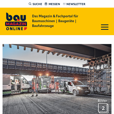
SUCHE
MESSEN
NEWSLETTER
Das Magazin & Fachportal für
Baumaschinen | Baugeräte |
Baufahrzeuge
Bilder
2