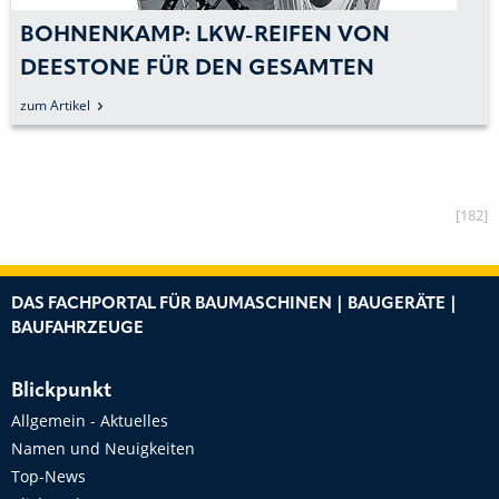
BOHNENKAMP: LKW-REIFEN VON
DEESTONE FÜR DEN GESAMTEN
ZENTRALEUROPÄISCHEN MARKT
zum Artikel
[182]
DAS FACHPORTAL FÜR BAUMASCHINEN | BAUGERÄTE |
BAUFAHRZEUGE
Blickpunkt
Allgemein - Aktuelles
Namen und Neuigkeiten
Top-News