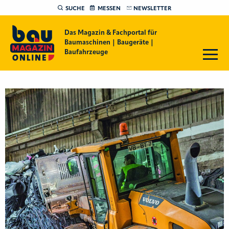
SUCHE
MESSEN
NEWSLETTER
Das Magazin & Fachportal für
Baumaschinen | Baugeräte |
Baufahrzeuge