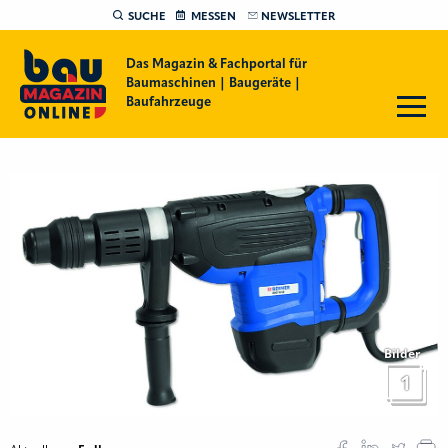
SUCHE
MESSEN
NEWSLETTER
Das Magazin & Fachportal für
Baumaschinen | Baugeräte |
Baufahrzeuge
Bilder
1