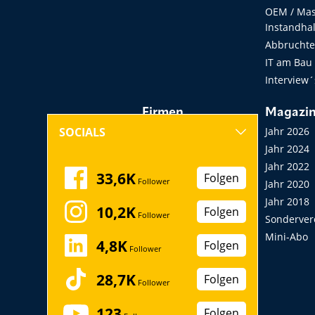
OEM / Masc
Instandha
Abbruchtec
IT am Bau
Interview´
Firmen
Magazi
Hersteller, Händler,
Jahr 2026
SOCIALS
Vermieter
Jahr 2024
Messen, Seminare,
Jahr 2022
33,6K
Folgen
Follower
Kongresse
Jahr 2020
Verbände
Jahr 2018
10,2K
Folgen
Follower
Startup
Sonderver
Mini-Abo
4,8K
Folgen
Follower
28,7K
Folgen
Follower
123
Folgen