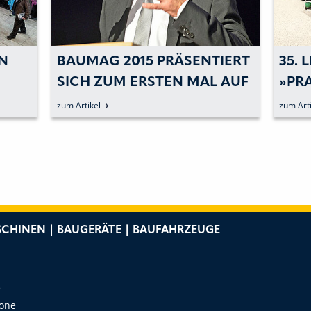
RN
BAUMAG 2015 PRÄSENTIERT
35. 
SICH ZUM ERSTEN MAL AUF
»PR
L
NEUEM MESSEPLATZ
KAN
zum Artikel
zum Arti
ZUK
ENT
CHINEN | BAUGERÄTE | BAUFAHRZEUGE
e
Zone