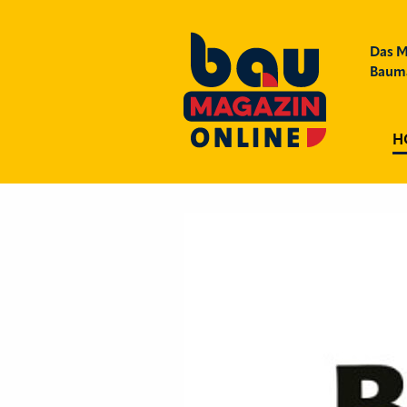
Das M
Bauma
H