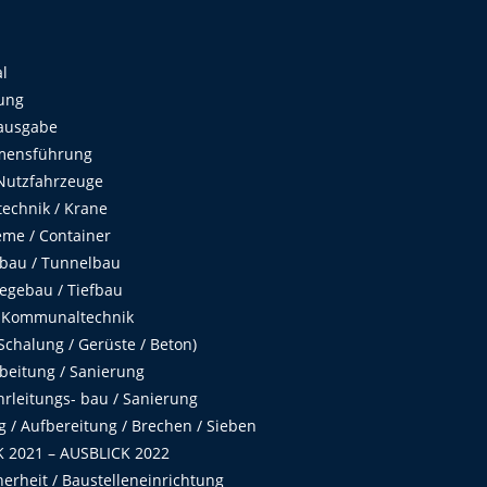
al
ung
ausgabe
mensführung
Nutzfahrzeuge
echnik / Krane
me / Container
fbau / Tunnelbau
egebau / Tiefbau
 Kommunaltechnik
chalung / Gerüste / Beton)
beitung / Sanierung
hrleitungs- bau / Sanierung
 / Aufbereitung / Brechen / Sieben
 2021 – AUSBLICK 2022
herheit / Baustelleneinrichtung