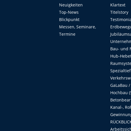
Neuigkeiten
Klartext
Top-News
Titelstory
Blickpunkt
Testimoni
Messen, Seminare,
Erdbeweg
Termine
Jubiläums
Unterneh
Bau- und 
Hub-Hebet
Raumsyste
Spezialtie
Verkehrsw
GaLaBau /
Hochbau (S
Betonbear
Kanal-, Ro
Gewinnung
RÜCKBLICK
Arbeitssic