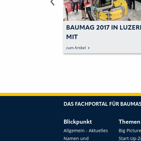
19 IN LUZERN
BAUMAG 2017 IN LUZE
ERSTKLASSIG
MIT
REKORDBESUCHERZAH
zum Artikel
DAS FACHPORTAL FÜR BAUMAS
Blickpunkt
Themen
Allgemein - Aktuelles
Big Pictur
Namen und
Start-Up-