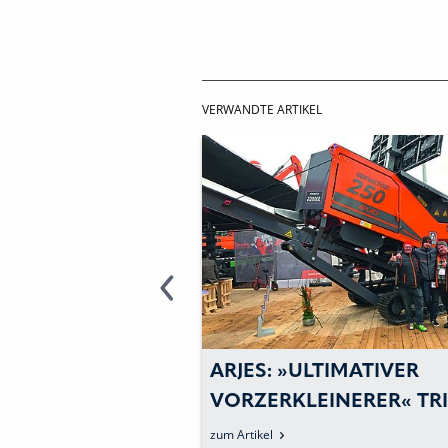
VERWANDTE ARTIKEL
DATE FÜR DEN
ARJES: »ULTIMATIVER
VORZERKLEINERER« TRI
AUF REGES
zum Artikel