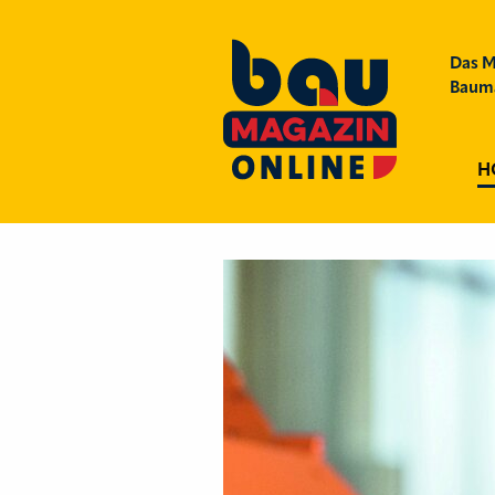
Das M
Bauma
H