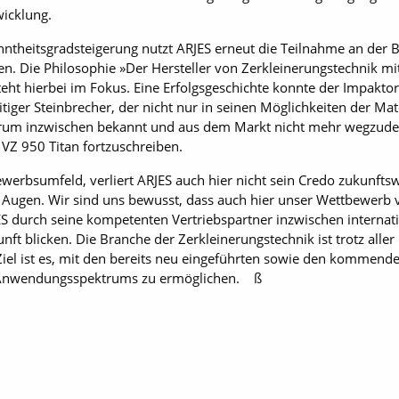
wicklung.
nntheitsgradsteigerung nutzt ARJES erneut die Teilnahme an der 
en. Die Philosophie »Der Hersteller von Zerkleinerungstechnik mi
steht hierbei im Fokus. Eine Erfolgsgeschichte konnte der ­Impakto
itiger Steinbrecher, der nicht nur in seinen Möglichkeiten der Ma
rum inzwischen bekannt und aus dem Markt nicht mehr wegzuden
 VZ 950 Titan fortzuschreiben.
werbsumfeld, verliert ARJES auch hier nicht sein Credo zukunftsw
ugen. Wir sind uns bewusst, dass auch hier unser Wettbewerb v
ES durch seine kompetenten Vertriebspartner inzwischen internatio
ft blicken. Die Branche der Zerkleinerungstechnik ist trotz alle
Ziel ist es, mit den bereits neu eingeführten sowie den kommende
 Anwendungsspektrums zu ermög­lichen. ß