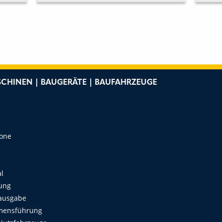
WEL
CHINEN | BAUGERÄTE | BAUFAHRZEUGE
e
Zone
al
ung
ausgabe
mensführung