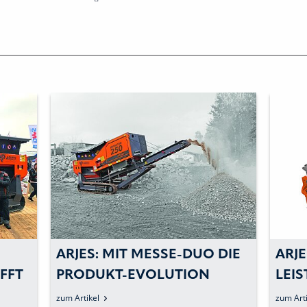
ARJES: MIT MESSE-DUO DIE
ARJE
FFT
PRODUKT-EVOLUTION
LEI
FORTSETZEN
MOB
zum Artikel
zum Arti