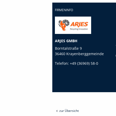
FIRMENINFO
ARJES GMBH
Borntalstraße 9
36460 Krayenberggemeinde
Telefon:
+49 (36969) 58-0
zur Übersicht