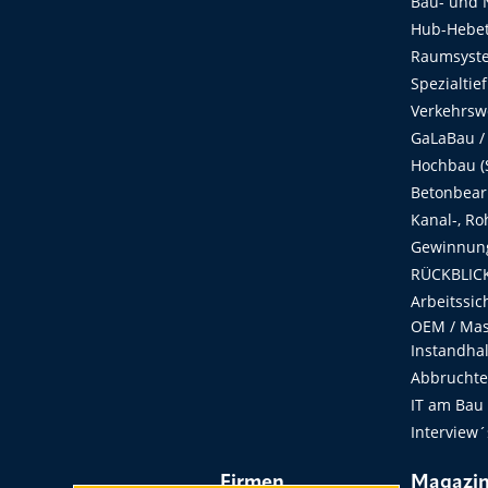
Bau- und 
Hub-Hebet
Raumsyste
Spezialtie
Verkehrsw
GaLaBau /
Hochbau (S
Betonbear
Kanal-, Ro
Gewinnung
RÜCKBLICK
Arbeitssic
OEM / Masc
Instandha
Abbruchtec
IT am Bau
Interview´
Firmen
Magazi