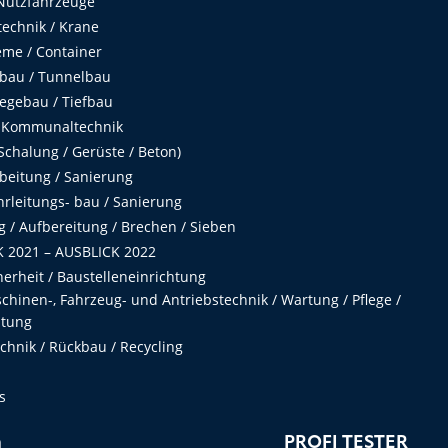
Nutzfahrzeuge
echnik / Krane
me / Container
fbau / Tunnelbau
egebau / Tiefbau
 Kommunaltechnik
chalung / Gerüste / Beton)
beitung / Sanierung
hrleitungs- bau / Sanierung
 / Aufbereitung / Brechen / Sieben
 2021 – AUSBLICK 2022
herheit / Baustelleneinrichtung
hinen-, Fahrzeug- und Antriebstechnik / Wartung / Pflege /
ltung
hnik / Rückbau / Recycling
s
n
PROFI TESTER