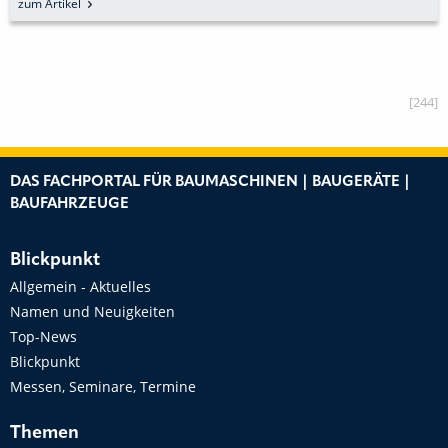
DER NEUEN GENERATION VORGESTELLT
zum Artikel
[244]
DAS FACHPORTAL FÜR BAUMASCHINEN | BAUGERÄTE |
BAUFAHRZEUGE
Blickpunkt
Allgemein - Aktuelles
Namen und Neuigkeiten
Top-News
Blickpunkt
Messen, Seminare, Termine
Themen