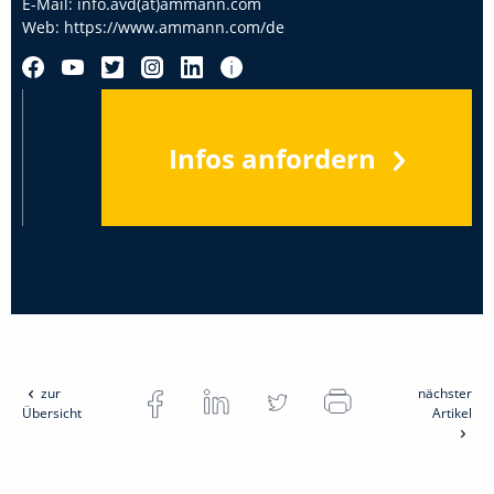
E-Mail:
info.avd(at)ammann.com
Web:
https://www.ammann.com/de
Infos anfordern
zur
nächster
Übersicht
Artikel