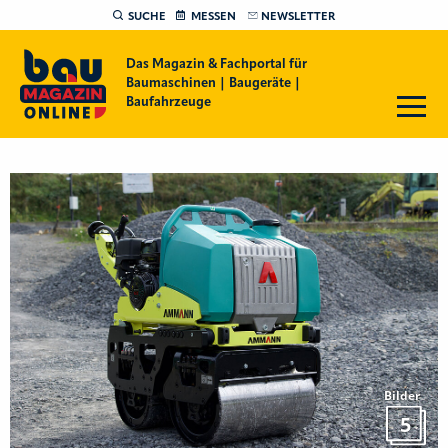
SUCHE
MESSEN
NEWSLETTER
Das Magazin & Fachportal für
Baumaschinen | Baugeräte |
Baufahrzeuge
Bilder
5