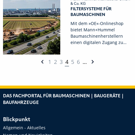
& Co. KG
FILTERSYSTEME FÜR
BAUMASCHINEN
Mit dem »OE«-Onlineshop
bietet Mann+Hummel
Baumaschinenherstellern
einen digitalen Zugang zu…
1
2
3
4
5
6
…
DAS FACHPORTAL FÜR BAUMASCHINEN | BAUGERÄTE |
BAUFAHRZEUGE
Blickpunkt
Allgemein - Aktuelles