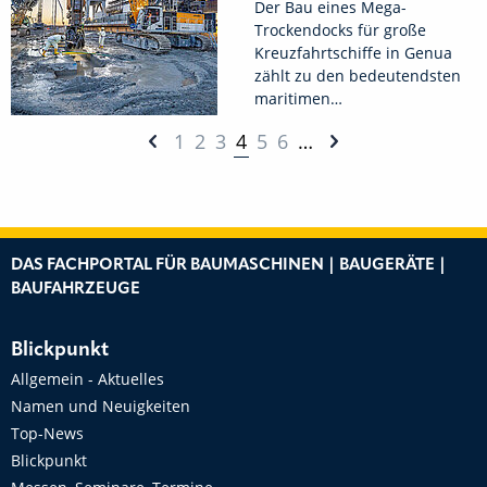
Der Bau eines Mega-
Trockendocks für große
Kreuzfahrtschiffe in Genua
zählt zu den bedeutendsten
maritimen…
1
2
3
4
5
6
…
DAS FACHPORTAL FÜR BAUMASCHINEN | BAUGERÄTE |
BAUFAHRZEUGE
Blickpunkt
Allgemein - Aktuelles
Namen und Neuigkeiten
Top-News
Blickpunkt