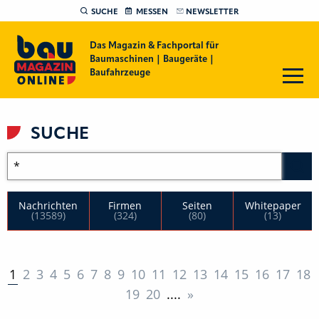
SUCHE
MESSEN
NEWSLETTER
Das Magazin & Fachportal für
Baumaschinen | Baugeräte |
Baufahrzeuge
SUCHE
Nachrichten
Firmen
Seiten
Whitepaper
(13589)
(324)
(80)
(13)
1
2
3
4
5
6
7
8
9
10
11
12
13
14
15
16
17
18
19
20
....
»