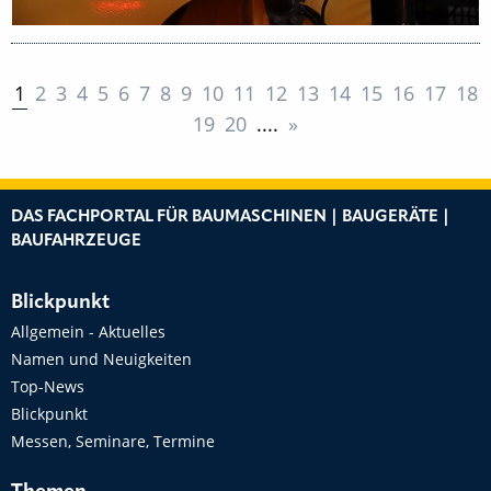
1
2
3
4
5
6
7
8
9
10
11
12
13
14
15
16
17
18
19
20
....
»
DAS FACHPORTAL FÜR BAUMASCHINEN | BAUGERÄTE |
BAUFAHRZEUGE
Blickpunkt
Allgemein - Aktuelles
Namen und Neuigkeiten
Top-News
Blickpunkt
Messen, Seminare, Termine