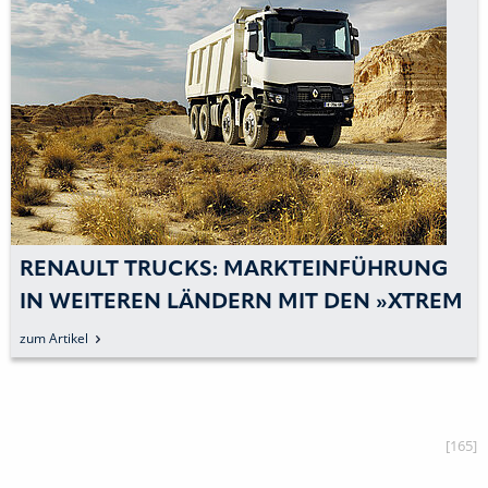
RENAULT TRUCKS: MARKTEINFÜHRUNG
IN WEITEREN LÄNDERN MIT DEN »XTREM
DAYS« EINGELÄUTET
zum Artikel
[165]