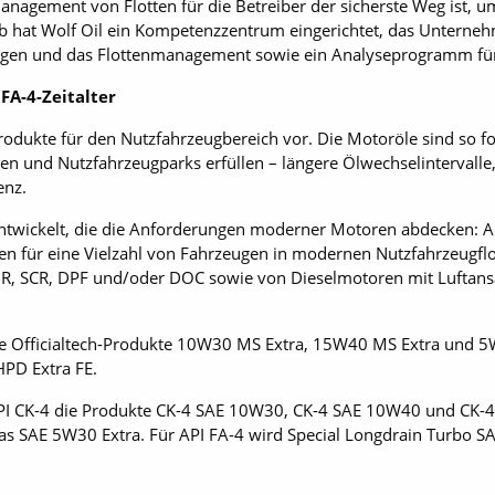
nagement von Flotten für die Betreiber der sicherste Weg ist, 
b hat Wolf Oil ein Kompetenzzentrum eingerichtet, das Unterneh
gen und das Flottenmanagement sowie ein Analyseprogramm für Ö
FA-4-Zeitalter
odukte für den Nutzfahrzeugbereich vor. Die Motoröle sind so for
 und Nutzfahrzeugparks erfüllen – längere Ölwechselintervalle,
enz.
entwickelt, die die Anforderungen moderner Motoren abdecken: A
n für eine Vielzahl von Fahrzeugen in modernen Nutzfahrzeugflo
GR, SCR, DPF und/oder DOC sowie von Dieselmotoren mit Luftan
die Officialtech-Produkte 10W30 MS Extra, 15W40 MS Extra und 5
HPD Extra FE.
API CK-4 die Produkte CK-4 SAE 10W30, CK-4 SAE 10W40 und CK-
as SAE 5W30 Extra. Für API FA-4 wird Special Longdrain Turbo 