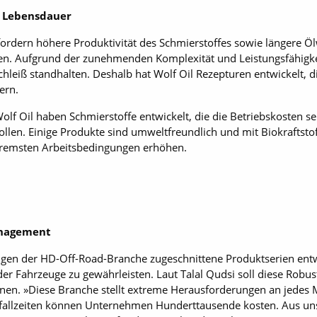
e Lebensdauer
fordern höhere Produktivität des Schmierstoffes sowie längere Ö
iten. Aufgrund der zunehmenden Komplexität und Leistungsfähi
hleiß standhalten. Deshalb hat Wolf Oil Rezepturen entwickelt, 
ern.
lf Oil haben Schmierstoffe entwickelt, die die Betriebskosten se
len. ­Einige Produkte sind umweltfreundlich und mit Biokraftstof
xtremsten Arbeitsbedingungen erhöhen.
anagement
ngen der HD-Off-Road-Branche zugeschnittene Produktserien entw
der Fahrzeuge zu gewährleisten. Laut Talal Qudsi soll diese Robus
nen. »Diese Branche stellt extreme Herausforderungen an jedes M
usfallzeiten können Unternehmen Hunderttausende kosten. Aus uns