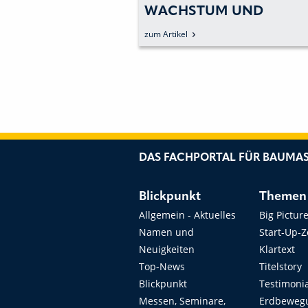
STOFFMANAGEMENT
WACHSTUM UND
ERWEITERT TEAM FÜR D
zum Artikel
CH-REGION
DAS FACHPORTAL FÜR BAUMAS
Blickpunkt
Themen
Allgemein - Aktuelles
Big Pictur
Namen und
Start-Up-
Neuigkeiten
Klartext
Top-News
Titelstory
Blickpunkt
Testimoni
Messen, Seminare,
Erdbeweg