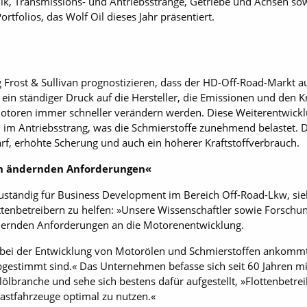
ik, Transmissions- und Antriebsstränge, Getriebe und Achsen sow
tfolios, das Wolf Oil dieses Jahr präsentiert.
Frost & Sullivan prognostizieren, dass der HD-Off-Road-Markt
ein ständiger Druck auf die Hersteller, die Emissionen und den K
e Motoren immer schneller verändern werden. Diese Weiterentwic
im Antriebsstrang, was die Schmierstoffe zunehmend belastet. 
rf, erhöhte Scherung und auch ein höherer Kraftstoffverbrauch.
sich ändernden Anforderungen«
ständig für Business Development im Bereich Off-Road-Lkw, sieht 
ttenbetreibern zu helfen: »Unsere Wissenschaftler sowie Forsch
 ändernden Anforderungen an die Motorenentwicklung.
 bei der Entwicklung von Motorölen und Schmierstoffen ankommt,
estimmt sind.« Das Unternehmen befasse sich seit 60 Jahren mi
ölbranche und sehe sich bestens dafür aufgestellt, »Flottenbet
rlastfahrzeuge optimal zu nutzen.«