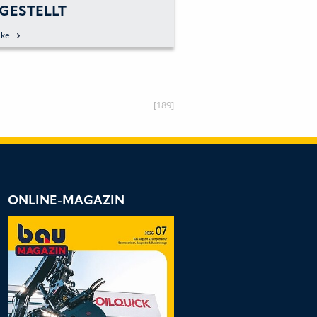
GESTELLT
SCHMIERSTOFF
kel
zum Artikel
[189]
ONLINE-MAGAZIN