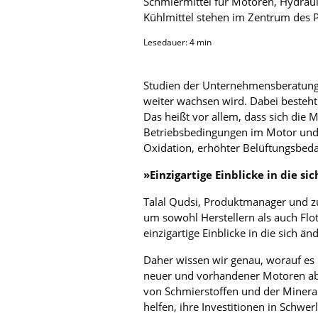
Schmiermittel für Motoren, Hydraul
Kühlmittel stehen im Zentrum des Por
Lesedauer:
4
min
Studien der Unternehmensberatung 
weiter wachsen wird. Dabei besteht 
Das heißt vor allem, dass sich di
Betriebsbedingungen im Motor und 
Oxidation, erhöhter Belüftungsbeda
»Einzigartige Einblicke in die 
Talal Qudsi, Produktmanager und zu
um sowohl Herstellern als auch Flo
einzigartige Einblicke in die sich
Daher wissen wir genau, worauf es
neuer und vorhandener Motoren abg
von Schmierstoffen und der Mineral
helfen, ihre Investitionen in Schwe