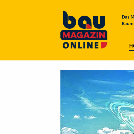
Das M
Bauma
H