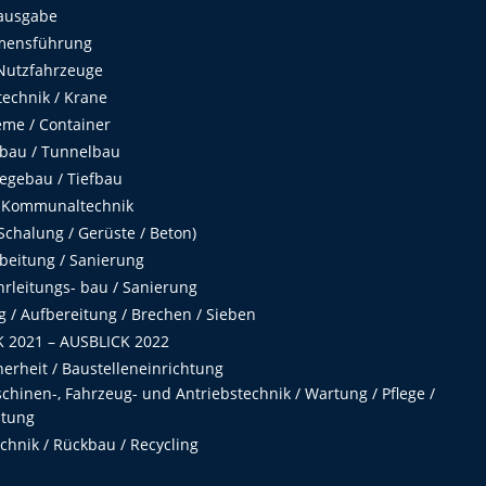
ausgabe
mensführung
Nutzfahrzeuge
echnik / Krane
me / Container
fbau / Tunnelbau
egebau / Tiefbau
 Kommunaltechnik
chalung / Gerüste / Beton)
beitung / Sanierung
hrleitungs- bau / Sanierung
 / Aufbereitung / Brechen / Sieben
 2021 – AUSBLICK 2022
herheit / Baustelleneinrichtung
hinen-, Fahrzeug- und Antriebstechnik / Wartung / Pflege /
ltung
hnik / Rückbau / Recycling