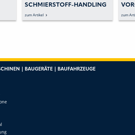
SCHMIERSTOFF-HANDLING
VOR
-A-
IM BETRIEB
zum Artikel
zum Arti
CHINEN | BAUGERÄTE | BAUFAHRZEUGE
e
Zone
al
ung