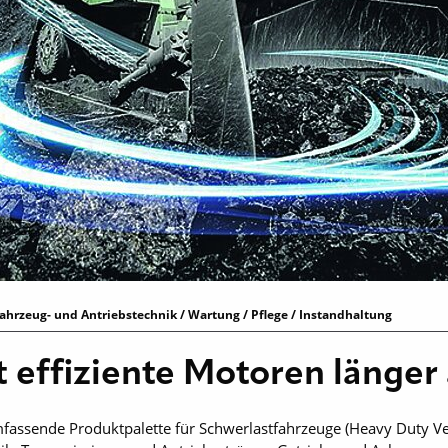
ahrzeug- und Antriebstechnik / Wartung / Pflege / Instandhaltung
t effiziente Motoren länger
fassende Produktpalette für Schwer­lastfahrzeuge (Heavy Duty Veh