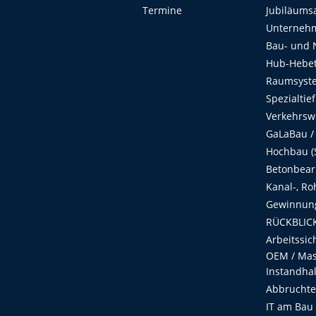
Termine
Jubiläums
Unterneh
Bau- und 
Hub-Hebet
Raumsyste
Spezialtie
Verkehrsw
GaLaBau /
Hochbau (S
Betonbear
Kanal-, Ro
Gewinnung
RÜCKBLICK
Arbeitssic
OEM / Masc
Instandha
Abbruchtec
IT am Bau