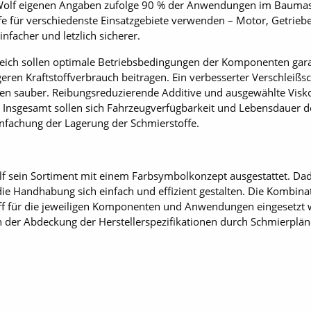
t Wolf eigenen Angaben zufolge 90 % der Anwendungen im Baumas
e für verschiedenste Einsatzgebiete verwenden – Motor, Getrieb
acher und letzlich sicherer.
reich sollen optimale Betriebsbedingungen der Komponenten gara
ren Kraftstoffverbrauch beitragen. Ein verbesserter Verschleißsc
en sauber. Reibungsreduzierende Additive und ausgewählte Visko
e. Insgesamt sollen sich Fahrzeugverfügbarkeit und Lebensdauer
nfachung der Lagerung der Schmierstoffe.
lf sein Sortiment mit einem Farbsymbolkonzept ausgestattet. Dadu
 Handhabung sich einfach und effizient gestalten. Die Kombinat
off für die jeweiligen Komponenten und Anwendungen eingesetzt wi
der Abdeckung der Herstellerspezifikationen durch Schmierpläne