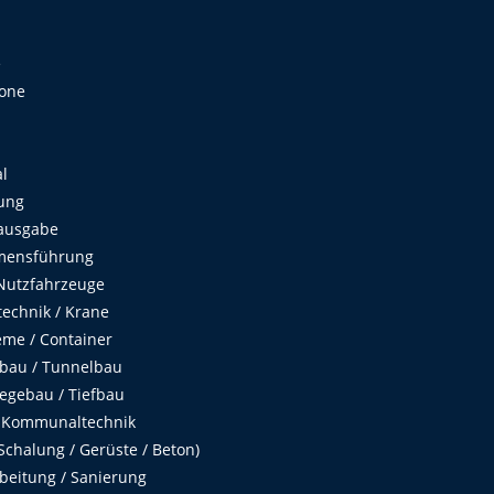
e
Zone
al
ung
ausgabe
mensführung
Nutzfahrzeuge
echnik / Krane
me / Container
fbau / Tunnelbau
egebau / Tiefbau
 Kommunaltechnik
chalung / Gerüste / Beton)
beitung / Sanierung