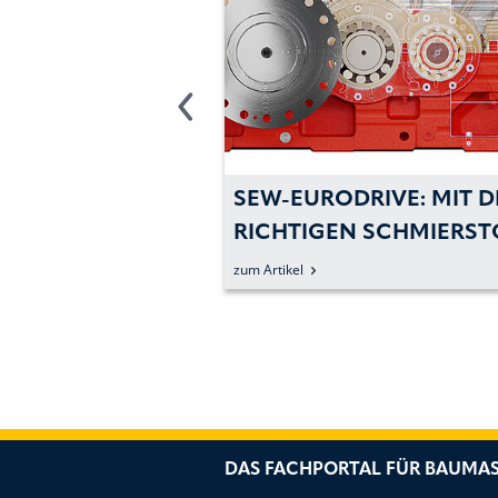
S
SEW-EURODRIVE: MIT 
STOFFMANAGEMENT
RICHTIGEN SCHMIERST
ZU MAXIMALER
zum Artikel
BETRIEBSSICHERHEIT BE
DER ZEMENTHERSTELL
DAS FACHPORTAL FÜR BAUMAS