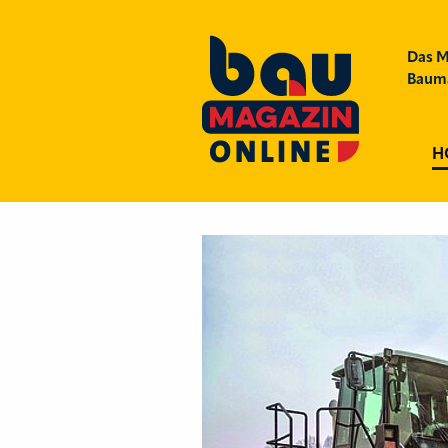
Das M
Bauma
H