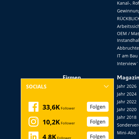
Kanal-, Ro
Gewinnung
RÜCKBLICK
Arbeitssic
OEM / Masc
Instandha
Abbruchtec
IT am Bau
Interview´
Firmen
Magazi
Hersteller, Händler,
Jahr 2026
SOCIALS
Vermieter
Jahr 2024
Messen, Seminare,
Jahr 2022
33,6K
Folgen
Follower
Kongresse
Jahr 2020
Verbände
Jahr 2018
10,2K
Folgen
Follower
Startup
Sonderver
Mini-Abo
4,8K
Folgen
Follower