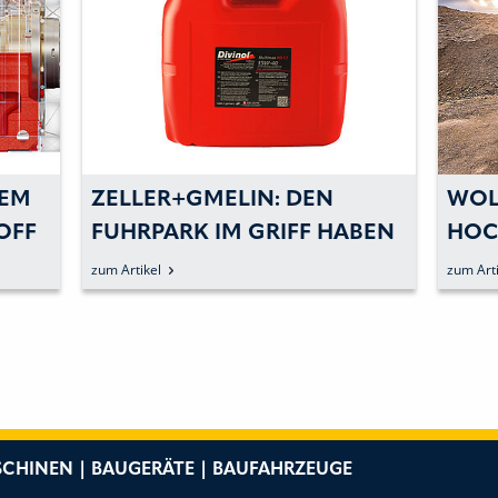
DEM
ZELLER+GMELIN: DEN
WOL
OFF
FUHRPARK IM GRIFF HABEN
HOC
SCH
zum Artikel
zum Arti
I
BAU
UNG
CHINEN | BAUGERÄTE | BAUFAHRZEUGE