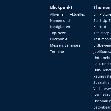
Blickpunkt
Themen
Allgemein - Aktuelles
Big Pictur
Namen und
Start-Up-
Neuigkeiten
Klartext
Top-News
Titelstory
Blickpunkt
Testimoni
Messen, Seminare,
Erdbeweg
Termine
Jubiläums
Unterneh
Bau- und 
Hub-Hebet
Raumsyste
Spezialtie
Verkehrsw
GaLaBau /
Hochbau (S
Betonbear