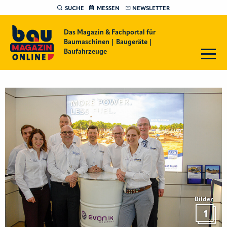
SUCHE
MESSEN
NEWSLETTER
Das Magazin & Fachportal für
Baumaschinen | Baugeräte |
Baufahrzeuge
Bilder
1